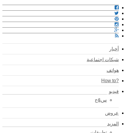
أخبار
شبكات اجتماعية
هواتف
?How to
فيديو
س&ج
عروض
المزيد
تطبيقات