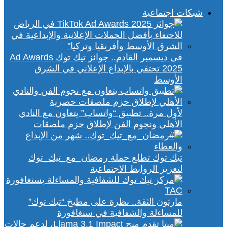
شبكات اجتماعية
في ديسمبر القادم.. جوائز تيك توك Ad Awards
2025 تحتفي بالإبداع الإعلاني في الشرق
الأوسط
لأول مرة.. تطبيق “واتساب” يتعاون مع النادي
الأهلي ونجوم الفن لإطلاق حزم ملصقات
تيك توك تطلع حملة رمضان_مع_تيك_توك
لتعزيز الروابط الاجتماعية
مارثون الثقة.. نظرة على مطبخ “تيك توك”
للمساءلة والشفافية في سنغافورة