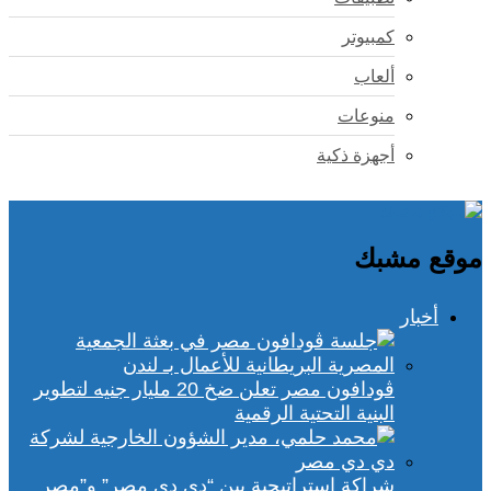
كمبيوتر
ألعاب
منوعات
أجهزة ذكية
موقع مشبك
أخبار
ڤودافون مصر تعلن ضخ 20 مليار جنيه لتطوير
البنية التحتية الرقمية
شراكة استراتيجية بين “دي دي مصر” و”مصر