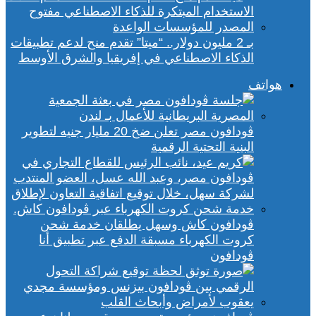
بـ 2 مليون دولار.. “ميتا” تقدم منح لدعم تطبيقات
الذكاء الاصطناعي في إفريقيا والشرق الأوسط
هواتف
ڤودافون مصر تعلن ضخ 20 مليار جنيه لتطوير
البنية التحتية الرقمية
ڤودافون كاش وسهل يطلقان خدمة شحن
كروت الكهرباء مسبقة الدفع عبر تطبيق أنا
ڤودافون