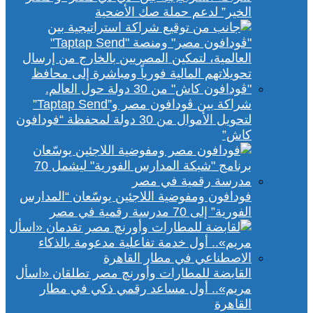
الخير” لدعم حملة صك الأضحية
شراكة بين ڤودافون مصر و”Taptap Send”
لتحويل الأموال من 30 دولة لمحفظة “فودافون
كاش”
فودافون ومفوضية اللاجئين يوسّعان “المدارس
الفورية” إلى 70 مدرسة رقمية في مصر
القابضة للمطارات وأورنچ مصر تطلقان «اسأل
مريم».. أول مساعد رقمي ذكي في مطار
القاهرة