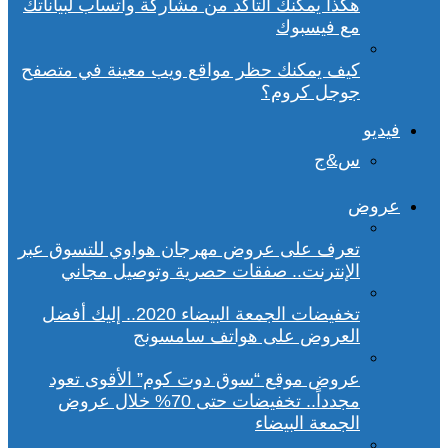
هكذا يمكنك التأكد من مشاركة واتساب لبياناتك
مع فيسبوك
كيف يمكنك حظر مواقع ويب معينة في متصفح
جوجل كروم؟
فيديو
س&ج
عروض
تعرف على عروض مهرجان هواوي للتسوق عبر
الإنترنت.. صفقات حصرية وتوصيل مجاني
تخفيضات الجمعة البيضاء 2020.. إليك أفضل
العروض على هواتف سامسونج
عروض موقع “سوق دوت كوم” الأقوى تعود
مجدداً.. تخفيضات حتى 70% خلال عروض
الجمعة البيضاء