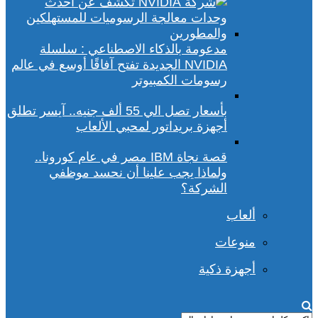
مدعومة بالذكاء الاصطناعي : سلسلة
NVIDIA الجديدة تفتح آفاقًا أوسع في عالم
رسومات الكمبيوتر
بأسعار تصل الي 55 ألف جنيه.. آيسر تطلق
أجهزة بريداتور لمحبي الألعاب
قصة نجاة IBM مصر في عام كورونا..
ولماذا يجب علينا أن نحسد موظفي
الشركة؟
ألعاب
منوعات
أجهزة ذكية