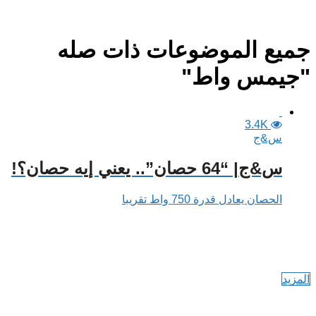
جميع الموضوعات ذات صله
"جيمس واط"
3.4K
س&ج
س&ج| “64 حصان”.. يعني إيه حصان؟!
الحصان يعادل قدرة 750 واط تقريبا
المزيد