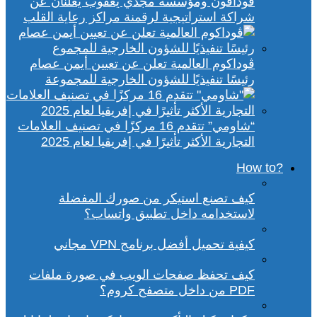
ڤودافون ومؤسسة مجدي يعقوب يعلنان عن
شراكة استراتيجية لرقمنة مراكز رعاية القلب
ڤوداكوم العالمية تعلن عن تعيين أيمن عصام
رئيسًا تنفيذيًا للشؤون الخارجية للمجموعة
“شاومي” تتقدم 16 مركزًا في تصنيف العلامات
التجارية الأكثر تأثيرًا في إفريقيا لعام 2025
?How to
كيف تصنع استيكر من صورك المفضلة
لاستخدامه داخل تطبيق واتساب؟
كيفية تحميل أفضل برنامج VPN مجاني
كيف تحفظ صفحات الويب في صورة ملفات
PDF من داخل متصفح كروم؟