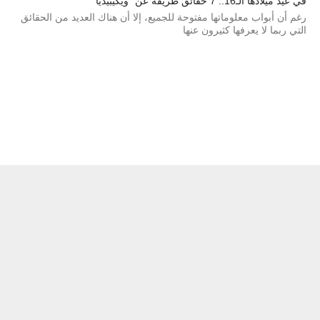
في عيد ميلادها الـ16.. 7 حقائق طريفة عن “ويكيبيديا”
رغم أن أبواب معلوماتها مفتوحة للجميع، إلا أن هناك العديد من الحقائق
التي ربما لا يعرفها كثيرون عنها