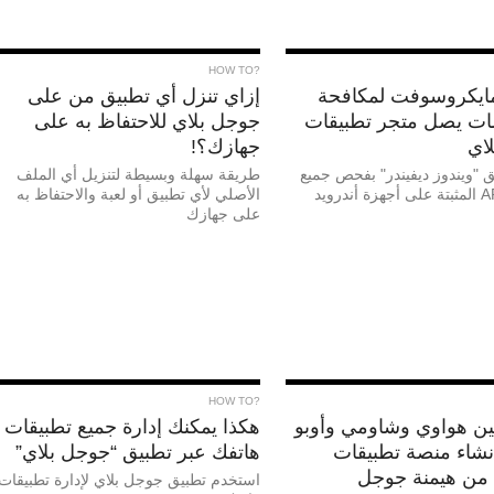
?HOW TO
ايكروسوفت لمكافحة
إزاي تنزل أي تطبيق من على
ات يصل متجر تطبيقات
جوجل بلاي للاحتفاظ به على
اي
جهازك؟!
ق "ويندوز ديفيندر" بفحص جميع
طريقة سهلة وبسيطة لتنزيل أي الملف
الأصلي لأي تطبيق أو لعبة والاحتفاظ به
على جهازك
?HOW TO
ين هواوي وشاومي وأوبو
هكذا يمكنك إدارة جميع تطبيقات
إنشاء منصة تطبيقات
هاتفك عبر تطبيق “جوجل بلاي”
من هيمنة جوجل
استخدم تطبيق جوجل بلاي لإدارة تطبيقات