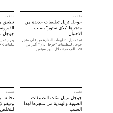
تطبيقات
تطبيقات
جوجل تزيل تطبيقات جديدة من
تطبيق م
متجرها “بلاي ستور” بسبب
الفيروس
الاحتيال
جوجل بل
تم تحميل التطبيقات الضارة من على متجر
يقوم تطبي
جوجل للتطبيقات "جوجل بلاي" أكثر من
ملفات APK المثبتة على أجهزة أندرويد
120 ألف مرة خلال شهر سبتمبر
تطبيقات
تطبيقات
جوجل تزيل مئات التطبيقات
تحالف ب
الصينية والهندية من متجرها لهذا
وفيفو ل
السبب
للتخلص 