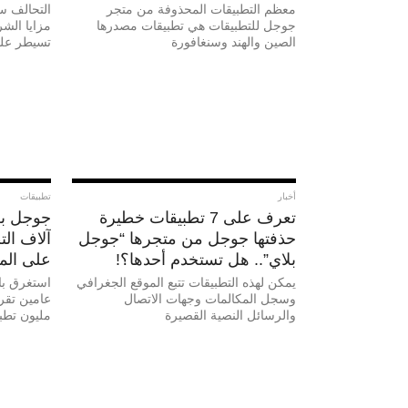
معظم التطبيقات المحذوفة من متجر
التحالف س
جوجل للتطبيقات هي تطبيقات مصدرها
مزايا الش
الصين والهند وسنغافورة
تسيطر علي
أخبار
تطبيقات
تعرف على 7 تطبيقات خطيرة
جوجل بلا
حذفتها جوجل من متجرها “جوجل
آلاف الت
بلاي”.. هل تستخدم أحدها؟!
على الم
يمكن لهذه التطبيقات تتبع الموقع الجغرافي
استغرق با
وسجل المكالمات وجهات الاتصال
عامين تقر
والرسائل النصية القصيرة
مليون تطب