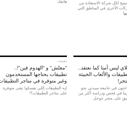
هاتفك
يتيح لكل شركة الاستفادة من
ركات الأخرى في المناطق التي
ها
تطبيقات
ي ليس آمنا كما نعتقد..
“معلش” و “الهدوم فين”!..
طبيقات والألعاب الخبيثة
تطبيقات يحتاجها المستخدمون
تجر!
وغير متوفرة في متاجر التطبيقات
حثون في جامعة سيدني نحو
إيه التطبيقات إللي نفسكوا تبقى متوفرة
يبا في فحص ودراسة أكثر من
على متاجر التطبيقات؟!
يق على متجر جوجل