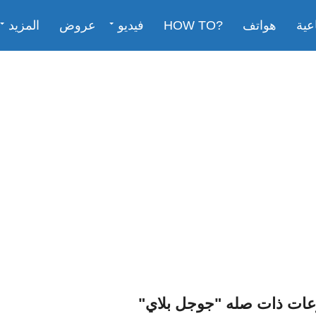
عية
هواتف
?HOW TO
فيديو
عروض
المزيد
عات ذات صله "جوجل بلاي"