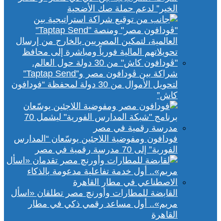
الخير” لدعم حملة صك الأضحية
شراكة بين ڤودافون مصر و”Taptap Send”
لتحويل الأموال من 30 دولة لمحفظة “فودافون
كاش”
فودافون ومفوضية اللاجئين يوسّعان “المدارس
الفورية” إلى 70 مدرسة رقمية في مصر
القابضة للمطارات وأورنچ مصر تطلقان «اسأل
مريم».. أول مساعد رقمي ذكي في مطار
القاهرة