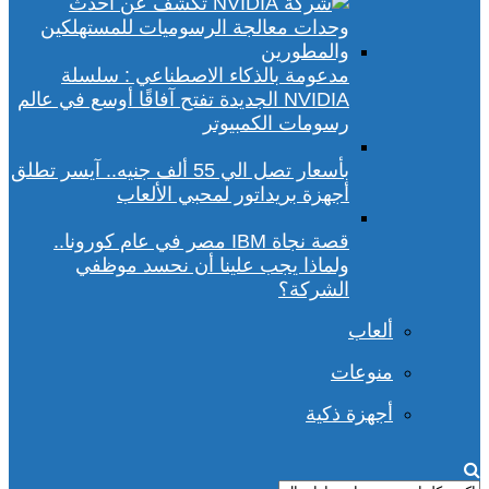
مدعومة بالذكاء الاصطناعي : سلسلة
NVIDIA الجديدة تفتح آفاقًا أوسع في عالم
رسومات الكمبيوتر
بأسعار تصل الي 55 ألف جنيه.. آيسر تطلق
أجهزة بريداتور لمحبي الألعاب
قصة نجاة IBM مصر في عام كورونا..
ولماذا يجب علينا أن نحسد موظفي
الشركة؟
ألعاب
منوعات
أجهزة ذكية