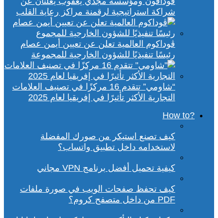
ڤودافون ومؤسسة مجدي يعقوب يعلنان عن
شراكة استراتيجية لرقمنة مراكز رعاية القلب
ڤوداكوم العالمية تعلن عن تعيين أيمن عصام
رئيسًا تنفيذيًا للشؤون الخارجية للمجموعة
“شاومي” تتقدم 16 مركزًا في تصنيف العلامات
التجارية الأكثر تأثيرًا في إفريقيا لعام 2025
?How to
كيف تصنع استيكر من صورك المفضلة
لاستخدامه داخل تطبيق واتساب؟
كيفية تحميل أفضل برنامج VPN مجاني
كيف تحفظ صفحات الويب في صورة ملفات
PDF من داخل متصفح كروم؟