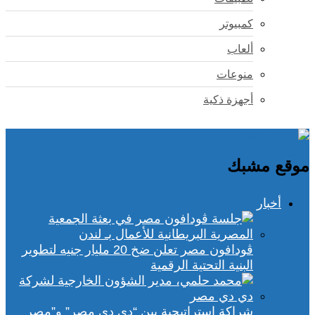
كمبيوتر
ألعاب
منوعات
أجهزة ذكية
موقع مشبك
أخبار
ڤودافون مصر تعلن ضخ 20 مليار جنيه لتطوير
البنية التحتية الرقمية
شراكة استراتيجية بين “دي دي مصر” و”مصر