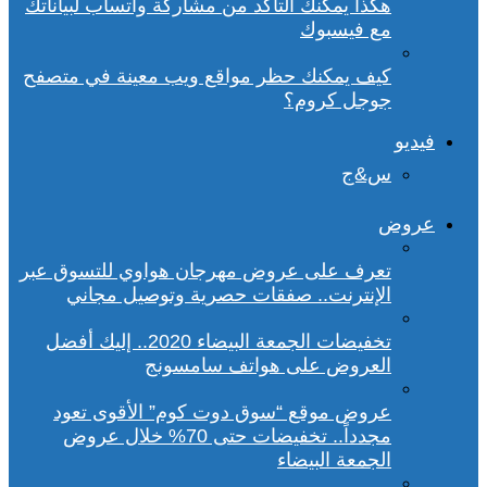
هكذا يمكنك التأكد من مشاركة واتساب لبياناتك
مع فيسبوك
كيف يمكنك حظر مواقع ويب معينة في متصفح
جوجل كروم؟
فيديو
س&ج
عروض
تعرف على عروض مهرجان هواوي للتسوق عبر
الإنترنت.. صفقات حصرية وتوصيل مجاني
تخفيضات الجمعة البيضاء 2020.. إليك أفضل
العروض على هواتف سامسونج
عروض موقع “سوق دوت كوم” الأقوى تعود
مجدداً.. تخفيضات حتى 70% خلال عروض
الجمعة البيضاء