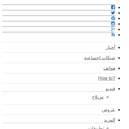
أخبار
شبكات اجتماعية
هواتف
?How to
فيديو
س&ج
عروض
المزيد
تطبيقات