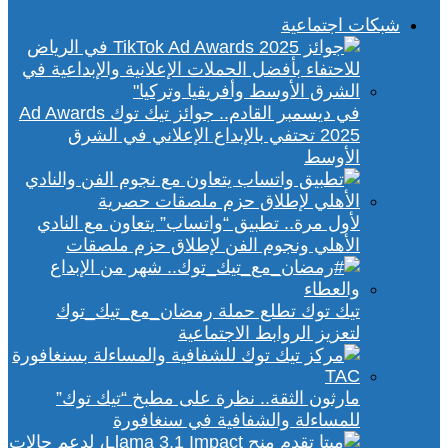
شبكات اجتماعية
في ديسمبر القادم.. جوائز تيك توك Ad Awards
2025 تحتفي بالإبداع الإعلاني في الشرق
الأوسط
لأول مرة.. تطبيق “واتساب” يتعاون مع النادي
الأهلي ونجوم الفن لإطلاق حزم ملصقات
تيك توك تطلع حملة رمضان_مع_تيك_توك
لتعزيز الروابط الاجتماعية
مارثون الثقة.. نظرة على مطبخ “تيك توك”
للمساءلة والشفافية في سنغافورة