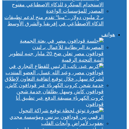
بـ 2 مليون دولار.. “ميتا” تقدم منح لدعم تطبيقات
الذكاء الاصطناعي في إفريقيا والشرق الأوسط
هواتف
ڤودافون مصر تعلن ضخ 20 مليار جنيه لتطوير
البنية التحتية الرقمية
ڤودافون كاش وسهل يطلقان خدمة شحن
كروت الكهرباء مسبقة الدفع عبر تطبيق أنا
ڤودافون