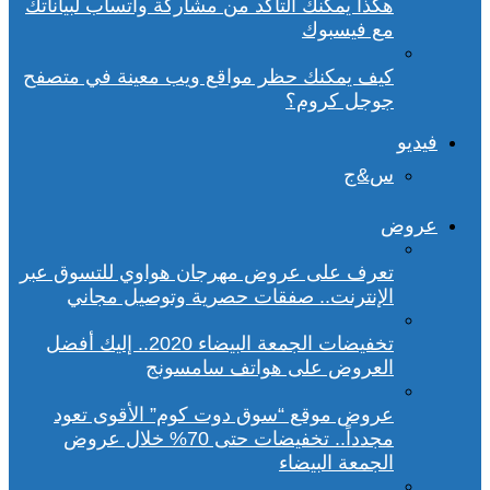
هكذا يمكنك التأكد من مشاركة واتساب لبياناتك
مع فيسبوك
كيف يمكنك حظر مواقع ويب معينة في متصفح
جوجل كروم؟
فيديو
س&ج
عروض
تعرف على عروض مهرجان هواوي للتسوق عبر
الإنترنت.. صفقات حصرية وتوصيل مجاني
تخفيضات الجمعة البيضاء 2020.. إليك أفضل
العروض على هواتف سامسونج
عروض موقع “سوق دوت كوم” الأقوى تعود
مجدداً.. تخفيضات حتى 70% خلال عروض
الجمعة البيضاء