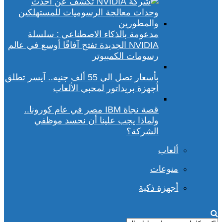
مدعومة بالذكاء الاصطناعي : سلسلة
NVIDIA الجديدة تفتح آفاقًا أوسع في عالم
رسومات الكمبيوتر
بأسعار تصل الي 55 ألف جنيه.. آيسر تطلق
أجهزة بريداتور لمحبي الألعاب
قصة نجاة IBM مصر في عام كورونا..
ولماذا يجب علينا أن نحسد موظفي
الشركة؟
ألعاب
منوعات
أجهزة ذكية