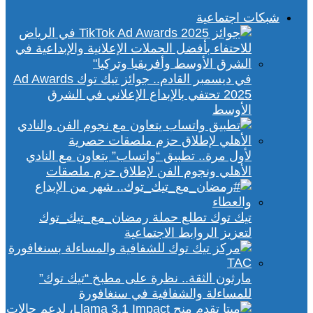
شبكات اجتماعية
في ديسمبر القادم.. جوائز تيك توك Ad Awards
2025 تحتفي بالإبداع الإعلاني في الشرق
الأوسط
لأول مرة.. تطبيق “واتساب” يتعاون مع النادي
الأهلي ونجوم الفن لإطلاق حزم ملصقات
تيك توك تطلع حملة رمضان_مع_تيك_توك
لتعزيز الروابط الاجتماعية
مارثون الثقة.. نظرة على مطبخ “تيك توك”
للمساءلة والشفافية في سنغافورة