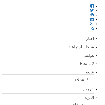
أخبار
شبكات اجتماعية
هواتف
?How to
فيديو
س&ج
عروض
المزيد
تطبيقات