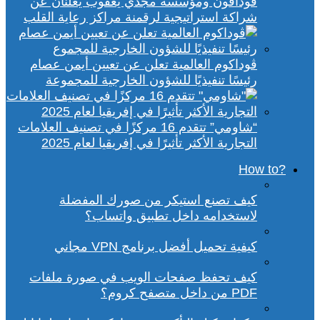
ڤودافون ومؤسسة مجدي يعقوب يعلنان عن
شراكة استراتيجية لرقمنة مراكز رعاية القلب
ڤوداكوم العالمية تعلن عن تعيين أيمن عصام
رئيسًا تنفيذيًا للشؤون الخارجية للمجموعة
“شاومي” تتقدم 16 مركزًا في تصنيف العلامات
التجارية الأكثر تأثيرًا في إفريقيا لعام 2025
?How to
كيف تصنع استيكر من صورك المفضلة
لاستخدامه داخل تطبيق واتساب؟
كيفية تحميل أفضل برنامج VPN مجاني
كيف تحفظ صفحات الويب في صورة ملفات
PDF من داخل متصفح كروم؟