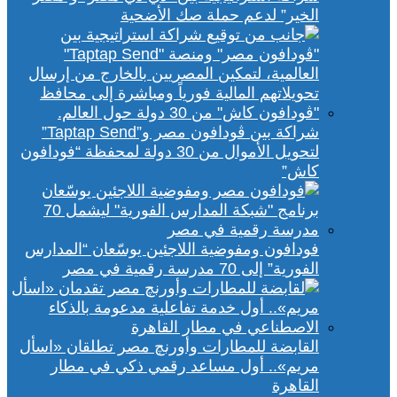
الخير” لدعم حملة صك الأضحية
شراكة بين ڤودافون مصر و”Taptap Send”
لتحويل الأموال من 30 دولة لمحفظة “فودافون
كاش”
فودافون ومفوضية اللاجئين يوسّعان “المدارس
الفورية” إلى 70 مدرسة رقمية في مصر
القابضة للمطارات وأورنچ مصر تطلقان «اسأل
مريم».. أول مساعد رقمي ذكي في مطار
القاهرة