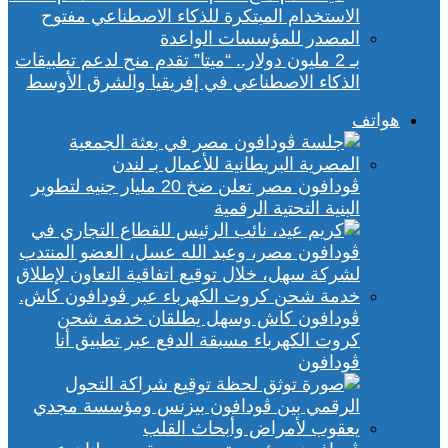
بـ 2 مليون دولار.. “ميتا” تقدم منح لدعم تطبيقات
الذكاء الاصطناعي في إفريقيا والشرق الأوسط
هواتف
ڤودافون مصر تعلن ضخ 20 مليار جنيه لتطوير
البنية التحتية الرقمية
ڤودافون كاش وسهل يطلقان خدمة شحن
كروت الكهرباء مسبقة الدفع عبر تطبيق أنا
ڤودافون