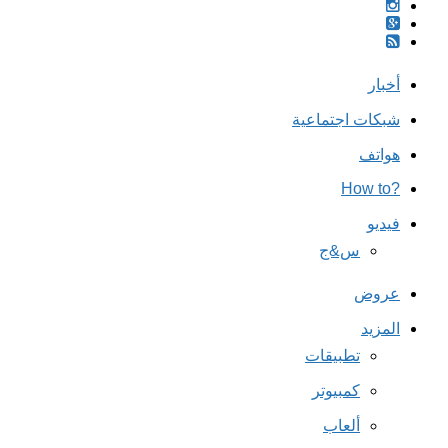
أخبار
شبكات اجتماعية
هواتف
?How to
فيديو
س&ج
عروض
المزيد
تطبيقات
كمبيوتر
ألعاب