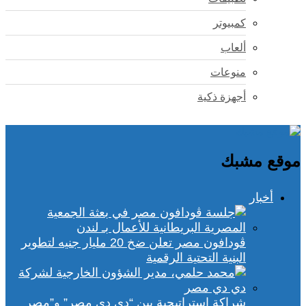
كمبيوتر
ألعاب
منوعات
أجهزة ذكية
موقع مشبك
أخبار
ڤودافون مصر تعلن ضخ 20 مليار جنيه لتطوير
البنية التحتية الرقمية
شراكة استراتيجية بين “دي دي مصر” و”مصر