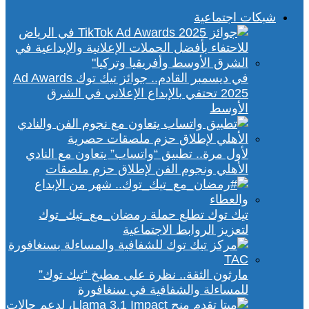
شبكات اجتماعية
في ديسمبر القادم.. جوائز تيك توك Ad Awards
2025 تحتفي بالإبداع الإعلاني في الشرق
الأوسط
لأول مرة.. تطبيق “واتساب” يتعاون مع النادي
الأهلي ونجوم الفن لإطلاق حزم ملصقات
تيك توك تطلع حملة رمضان_مع_تيك_توك
لتعزيز الروابط الاجتماعية
مارثون الثقة.. نظرة على مطبخ “تيك توك”
للمساءلة والشفافية في سنغافورة