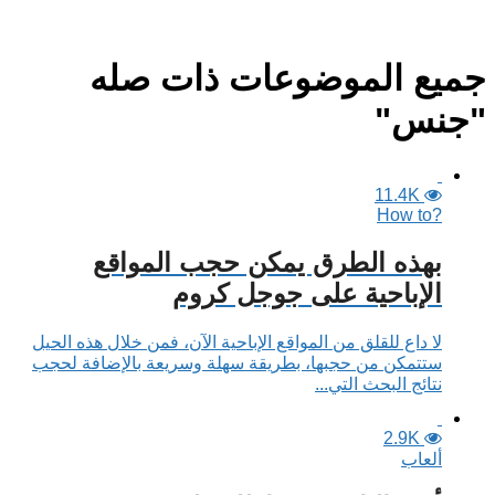
جميع الموضوعات ذات صله
"جنس"
11.4K
?How to
بهذه الطرق يمكن حجب المواقع
الإباحية على جوجل كروم
لا داع للقلق من المواقع الإباحية الآن، فمن خلال هذه الحيل
ستتمكن من حجبها، بطريقة سهلة وسريعة بالإضافة لحجب
نتائج البحث التي...
2.9K
ألعاب