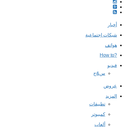
أخبار
شبكات اجتماعية
هواتف
?How to
فيديو
س&ج
عروض
المزيد
تطبيقات
كمبيوتر
ألعاب