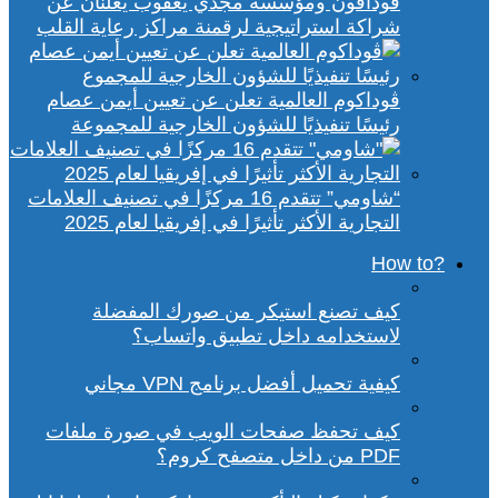
ڤودافون ومؤسسة مجدي يعقوب يعلنان عن
شراكة استراتيجية لرقمنة مراكز رعاية القلب
ڤوداكوم العالمية تعلن عن تعيين أيمن عصام
رئيسًا تنفيذيًا للشؤون الخارجية للمجموعة
“شاومي” تتقدم 16 مركزًا في تصنيف العلامات
التجارية الأكثر تأثيرًا في إفريقيا لعام 2025
?How to
كيف تصنع استيكر من صورك المفضلة
لاستخدامه داخل تطبيق واتساب؟
كيفية تحميل أفضل برنامج VPN مجاني
كيف تحفظ صفحات الويب في صورة ملفات
PDF من داخل متصفح كروم؟