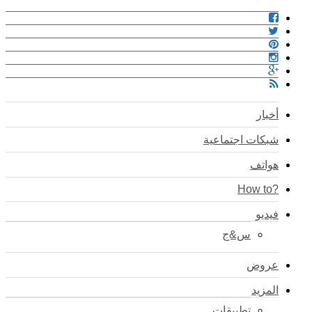
أخبار
شبكات اجتماعية
هواتف
?How to
فيديو
س&ج
عروض
المزيد
تطبيقات