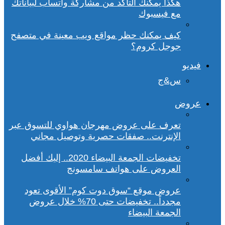
هكذا يمكنك التأكد من مشاركة واتساب لبياناتك
مع فيسبوك
كيف يمكنك حظر مواقع ويب معينة في متصفح
جوجل كروم؟
فيديو
س&ج
عروض
تعرف على عروض مهرجان هواوي للتسوق عبر
الإنترنت.. صفقات حصرية وتوصيل مجاني
تخفيضات الجمعة البيضاء 2020.. إليك أفضل
العروض على هواتف سامسونج
عروض موقع “سوق دوت كوم” الأقوى تعود
مجدداً.. تخفيضات حتى 70% خلال عروض
الجمعة البيضاء