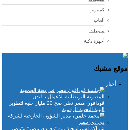
كمبيوتر
ألعاب
منوعات
أجهزة ذكية
موقع مشبك
أخبار
ڤودافون مصر تعلن ضخ 20 مليار جنيه لتطوير
البنية التحتية الرقمية
شراكة استراتيجية بين “دي دي مصر” و”مصر