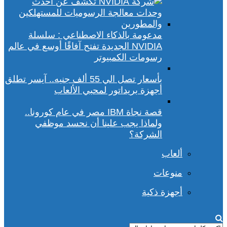
مدعومة بالذكاء الاصطناعي : سلسلة
NVIDIA الجديدة تفتح آفاقًا أوسع في عالم
رسومات الكمبيوتر
بأسعار تصل الي 55 ألف جنيه.. آيسر تطلق
أجهزة بريداتور لمحبي الألعاب
قصة نجاة IBM مصر في عام كورونا..
ولماذا يجب علينا أن نحسد موظفي
الشركة؟
ألعاب
منوعات
أجهزة ذكية