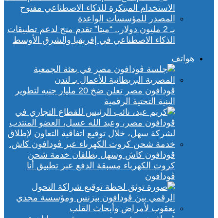
بـ 2 مليون دولار.. “ميتا” تقدم منح لدعم تطبيقات
الذكاء الاصطناعي في إفريقيا والشرق الأوسط
هواتف
ڤودافون مصر تعلن ضخ 20 مليار جنيه لتطوير
البنية التحتية الرقمية
ڤودافون كاش وسهل يطلقان خدمة شحن
كروت الكهرباء مسبقة الدفع عبر تطبيق أنا
ڤودافون