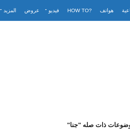
عية
هواتف
?HOW TO
فيديو
عروض
المزيد
وضوعات ذات صله "جنا"