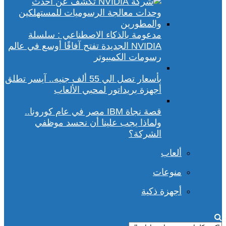
مدعومة بالذكاء الاصطناعي : سلسلة
NVIDIA الجديدة تفتح آفاقًا أوسع في عالم
رسومات الكمبيوتر
بأسعار تصل الي 55 ألف جنيه.. آيسر تطلق
أجهزة بريداتور لمحبي الألعاب
قصة نجاة IBM مصر في عام كورونا..
ولماذا يجب علينا أن نحسد موظفي
الشركة؟
ألعاب
منوعات
أجهزة ذكية