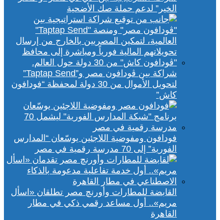
الخير” لدعم حملة صك الأضحية
شراكة بين ڤودافون مصر و”Taptap Send”
لتحويل الأموال من 30 دولة لمحفظة “فودافون
كاش”
فودافون ومفوضية اللاجئين يوسّعان “المدارس
الفورية” إلى 70 مدرسة رقمية في مصر
القابضة للمطارات وأورنچ مصر تطلقان «اسأل
مريم».. أول مساعد رقمي ذكي في مطار
القاهرة