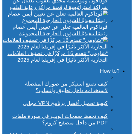
ڤودافون ومؤسسة مجدي يعقوب يعلنان عن
شراكة استراتيجية لرقمنة مراكز رعاية القلب
ڤوداكوم العالمية تعلن عن تعيين أيمن عصام
رئيسًا تنفيذيًا للشؤون الخارجية للمجموعة
“شاومي” تتقدم 16 مركزًا في تصنيف العلامات
التجارية الأكثر تأثيرًا في إفريقيا لعام 2025
?How to
كيف تصنع استيكر من صورك المفضلة
لاستخدامه داخل تطبيق واتساب؟
كيفية تحميل أفضل برنامج VPN مجاني
كيف تحفظ صفحات الويب في صورة ملفات
PDF من داخل متصفح كروم؟