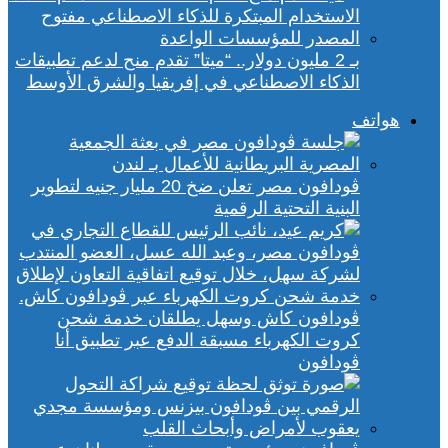
بـ 2 مليون دولار.. “ميتا” تقدم منح لدعم تطبيقات
الذكاء الاصطناعي في إفريقيا والشرق الأوسط
هواتف
ڤودافون مصر تعلن ضخ 20 مليار جنيه لتطوير
البنية التحتية الرقمية
ڤودافون كاش وسهل يطلقان خدمة شحن
كروت الكهرباء مسبقة الدفع عبر تطبيق أنا
ڤودافون