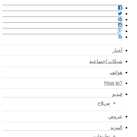
أخبار
شبكات اجتماعية
هواتف
?How to
فيديو
س&ج
عروض
المزيد
تطبيقات