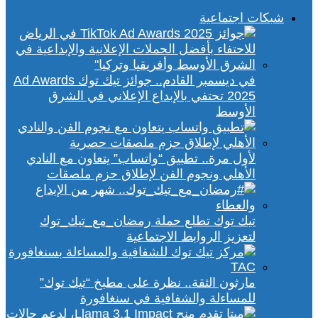
شبكات اجتماعية
في ديسمبر القادم.. جوائز تيك توك Ad Awards
2025 تحتفي بالإبداع الإعلاني في الشرق
الأوسط
لأول مرة.. تطبيق “واتساب” يتعاون مع النادي
الأهلي ونجوم الفن لإطلاق حزم ملصقات
تيك توك تطلع حملة رمضان_مع_تيك_توك
لتعزيز الروابط الاجتماعية
مارثون الثقة.. نظرة على مطبخ “تيك توك”
للمساءلة والشفافية في سنغافورة