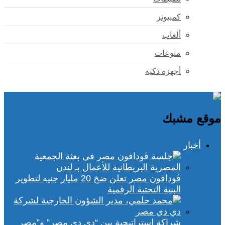
كمبيوتر
ألعاب
منوعات
أجهزة ذكية
موقع مشبك
أخبار
ڤودافون مصر تعلن ضخ 20 مليار جنيه لتطوير
البنية التحتية الرقمية
شراكة استراتيجية بين “دي دي مصر” و”مصر