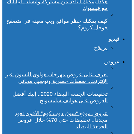
هكذا يمكنك التأكد من مشاركة واتساب لبياناتك
مع فيسبوك
كيف يمكنك حظر مواقع ويب معينة في متصفح
جوجل كروم؟
فيديو
س&ج
عروض
تعرف على عروض مهرجان هواوي للتسوق عبر
الإنترنت.. صفقات حصرية وتوصيل مجاني
تخفيضات الجمعة البيضاء 2020.. إليك أفضل
العروض على هواتف سامسونج
عروض موقع “سوق دوت كوم” الأقوى تعود
مجدداً.. تخفيضات حتى 70% خلال عروض
الجمعة البيضاء