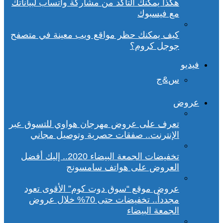
هكذا يمكنك التأكد من مشاركة واتساب لبياناتك
مع فيسبوك
كيف يمكنك حظر مواقع ويب معينة في متصفح
جوجل كروم؟
فيديو
س&ج
عروض
تعرف على عروض مهرجان هواوي للتسوق عبر
الإنترنت.. صفقات حصرية وتوصيل مجاني
تخفيضات الجمعة البيضاء 2020.. إليك أفضل
العروض على هواتف سامسونج
عروض موقع “سوق دوت كوم” الأقوى تعود
مجدداً.. تخفيضات حتى 70% خلال عروض
الجمعة البيضاء