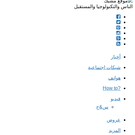
الناس والتكنولوجيا والمستقبل
أخبار
شبكات اجتماعية
هواتف
?How to
فيديو
س&ج
عروض
المزيد