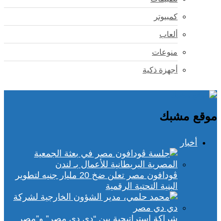
كمبيوتر
ألعاب
منوعات
أجهزة ذكية
موقع مشبك
أخبار
ڤودافون مصر تعلن ضخ 20 مليار جنيه لتطوير
البنية التحتية الرقمية
شراكة استراتيجية بين “دي دي مصر” و”مصر