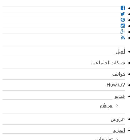
أخبار
شبكات اجتماعية
هواتف
?How to
فيديو
س&ج
عروض
المزيد
تطبيقات