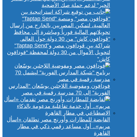
الخير” لدعم حملة صك الأضحية
شراكة بين ڤودافون مصر و”Taptap Send”
لتحويل الأموال من 30 دولة لمحفظة “فودافون
كاش”
فودافون ومفوضية اللاجئين يوسّعان “المدارس
الفورية” إلى 70 مدرسة رقمية في مصر
القابضة للمطارات وأورنچ مصر تطلقان «اسأل
مريم».. أول مساعد رقمي ذكي في مطار
القاهرة