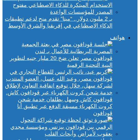
بـ 2 مليون دولار.. “ميتا” تقدم منح لدعم تطبيقات
الذكاء الاصطناعي في إفريقيا والشرق الأوسط
هواتف
ڤودافون مصر تعلن ضخ 20 مليار جنيه لتطوير
البنية التحتية الرقمية
ڤودافون كاش وسهل يطلقان خدمة شحن
كروت الكهرباء مسبقة الدفع عبر تطبيق أنا
ڤودافون