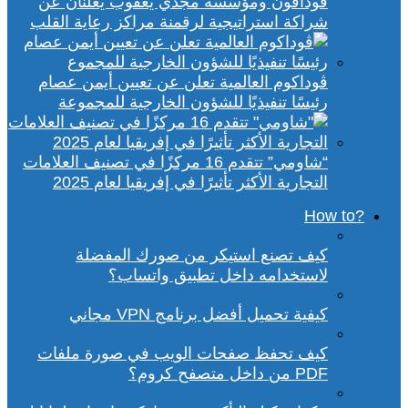
ڤودافون ومؤسسة مجدي يعقوب يعلنان عن
شراكة استراتيجية لرقمنة مراكز رعاية القلب
ڤوداكوم العالمية تعلن عن تعيين أيمن عصام
رئيسًا تنفيذيًا للشؤون الخارجية للمجموعة
“شاومي” تتقدم 16 مركزًا في تصنيف العلامات
التجارية الأكثر تأثيرًا في إفريقيا لعام 2025
?How to
كيف تصنع استيكر من صورك المفضلة
لاستخدامه داخل تطبيق واتساب؟
كيفية تحميل أفضل برنامج VPN مجاني
كيف تحفظ صفحات الويب في صورة ملفات
PDF من داخل متصفح كروم؟