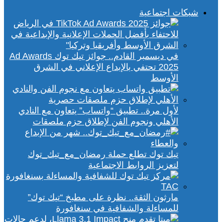
شبكات اجتماعية
في ديسمبر القادم.. جوائز تيك توك Ad Awards
2025 تحتفي بالإبداع الإعلاني في الشرق
الأوسط
لأول مرة.. تطبيق “واتساب” يتعاون مع النادي
الأهلي ونجوم الفن لإطلاق حزم ملصقات
تيك توك تطلع حملة رمضان_مع_تيك_توك
لتعزيز الروابط الاجتماعية
مارثون الثقة.. نظرة على مطبخ “تيك توك”
للمساءلة والشفافية في سنغافورة