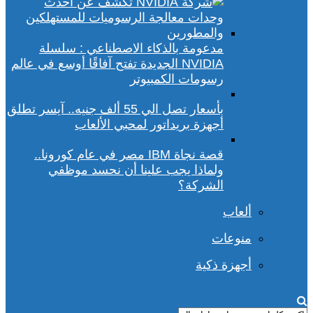
مدعومة بالذكاء الاصطناعي : سلسلة
NVIDIA الجديدة تفتح آفاقًا أوسع في عالم
رسومات الكمبيوتر
بأسعار تصل الي 55 ألف جنيه.. آيسر تطلق
أجهزة بريداتور لمحبي الألعاب
قصة نجاة IBM مصر في عام كورونا..
ولماذا يجب علينا أن نحسد موظفي
الشركة؟
ألعاب
منوعات
أجهزة ذكية