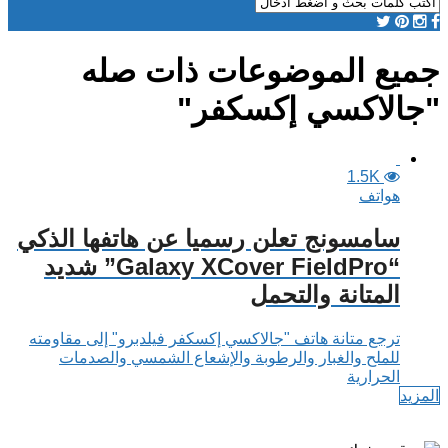
جميع الموضوعات ذات صله
"جالاكسي إكسكفر"
1.5K
هواتف
سامسونج تعلن رسميا عن هاتفها الذكي
“Galaxy XCover FieldPro” شديد
المتانة والتحمل
ترجع متانة هاتف "جالاكسي إكسكفر فيلدبرو" إلى مقاومته
للملح والغبار والرطوبة والإشعاع الشمسي والصدمات
الحرارية
المزيد