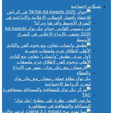
شبكات اجتماعية
في ديسمبر القادم.. جوائز تيك توك Ad Awards
2025 تحتفي بالإبداع الإعلاني في الشرق
الأوسط
لأول مرة.. تطبيق “واتساب” يتعاون مع النادي
الأهلي ونجوم الفن لإطلاق حزم ملصقات
تيك توك تطلع حملة رمضان_مع_تيك_توك
لتعزيز الروابط الاجتماعية
مارثون الثقة.. نظرة على مطبخ “تيك توك”
للمساءلة والشفافية في سنغافورة