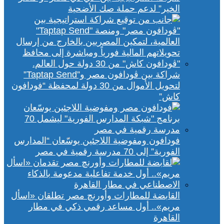
الخير” لدعم حملة صك الأضحية
شراكة بين ڤودافون مصر و”Taptap Send”
لتحويل الأموال من 30 دولة لمحفظة “فودافون
كاش”
فودافون ومفوضية اللاجئين يوسّعان “المدارس
الفورية” إلى 70 مدرسة رقمية في مصر
القابضة للمطارات وأورنچ مصر تطلقان «اسأل
مريم».. أول مساعد رقمي ذكي في مطار
القاهرة