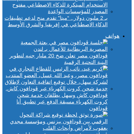
بـ 2 مليون دولار.. “ميتا” تقدم منح لدعم تطبيقات
الذكاء الاصطناعي في إفريقيا والشرق الأوسط
هواتف
ڤودافون مصر تعلن ضخ 20 مليار جنيه لتطوير
البنية التحتية الرقمية
ڤودافون كاش وسهل يطلقان خدمة شحن
كروت الكهرباء مسبقة الدفع عبر تطبيق أنا
ڤودافون