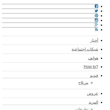
أخبار
شبكات اجتماعية
هواتف
?How to
فيديو
س&ج
عروض
المزيد
تطبيقات