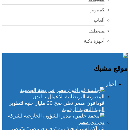
كمبيوتر
ألعاب
منوعات
أجهزة ذكية
موقع مشبك
أخبار
ڤودافون مصر تعلن ضخ 20 مليار جنيه لتطوير
البنية التحتية الرقمية
شراكة استراتيجية بين “دي دي مصر” و”مصر