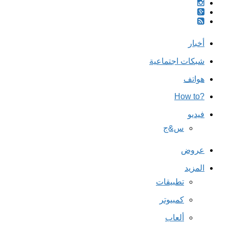
أخبار
شبكات اجتماعية
هواتف
?How to
فيديو
س&ج
عروض
المزيد
تطبيقات
كمبيوتر
ألعاب