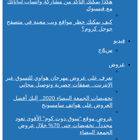
هكذا يمكنك التأكد من مشاركة واتساب لبياناتك
مع فيسبوك
كيف يمكنك حظر مواقع ويب معينة في متصفح
جوجل كروم؟
فيديو
س&ج
عروض
تعرف على عروض مهرجان هواوي للتسوق عبر
الإنترنت.. صفقات حصرية وتوصيل مجاني
تخفيضات الجمعة البيضاء 2020.. إليك أفضل
العروض على هواتف سامسونج
عروض موقع “سوق دوت كوم” الأقوى تعود
مجدداً.. تخفيضات حتى 70% خلال عروض
الجمعة البيضاء