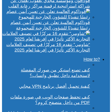
ڤودافون ومؤسسة مجدي يعقوب يعلنان عن
شراكة استراتيجية لرقمنة مراكز رعاية القلب
ڤوداكوم العالمية تعلن عن تعيين أيمن عصام
رئيسًا تنفيذيًا للشؤون الخارجية للمجموعة
“شاومي” تتقدم 16 مركزًا في تصنيف العلامات
التجارية الأكثر تأثيرًا في إفريقيا لعام 2025
?How to
كيف تصنع استيكر من صورك المفضلة
لاستخدامه داخل تطبيق واتساب؟
كيفية تحميل أفضل برنامج VPN مجاني
كيف تحفظ صفحات الويب في صورة ملفات
PDF من داخل متصفح كروم؟