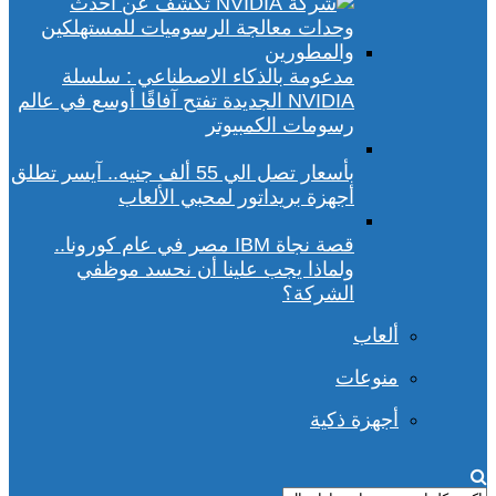
مدعومة بالذكاء الاصطناعي : سلسلة
NVIDIA الجديدة تفتح آفاقًا أوسع في عالم
رسومات الكمبيوتر
بأسعار تصل الي 55 ألف جنيه.. آيسر تطلق
أجهزة بريداتور لمحبي الألعاب
قصة نجاة IBM مصر في عام كورونا..
ولماذا يجب علينا أن نحسد موظفي
الشركة؟
ألعاب
منوعات
أجهزة ذكية