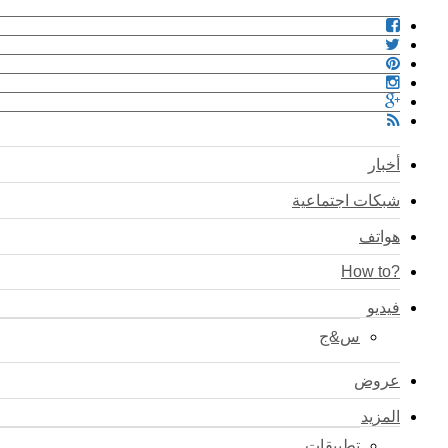
أخبار
شبكات اجتماعية
هواتف
?How to
فيديو
س&ج
عروض
المزيد
تطبيقات