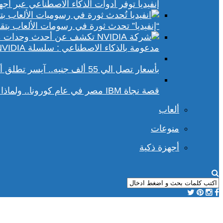
إنفيديا توفر أدوات الذكاء الاصطناعي عبر أجهزة الكمبيوتر ا
“إنفيديا” تحدث ثورة في رسومات الألعاب بتقنيات DLSS 4 و racing
مدعومة بالذكاء الاصطناعي : سلسلة NVIDIA الجديدة تفتح آفاقًا أوسع في عالم رسومات الكمبيوتر
بأسعار تصل الي 55 ألف جنيه.. آيسر تطلق أجهزة بريداتور لمحبي الألعاب
قصة نجاة IBM مصر في عام كورونا.. ولماذا يجب علينا أن نحسد موظفي الشركة؟
ألعاب
منوعات
أجهزة ذكية