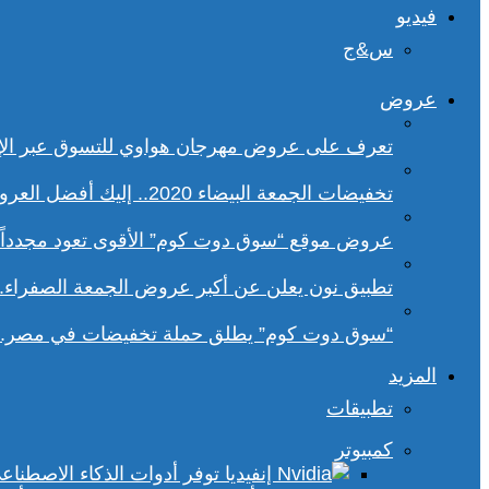
فيديو
س&ج
عروض
تعرف على عروض مهرجان هواوي للتسوق عبر الإ
تخفيضات الجمعة البيضاء 2020.. إليك أفضل العروض على هواتف سامسونج
عروض موقع “سوق دوت كوم” الأقوى تعود مجدداً.. تخفيضات حتى 70% خلا
تطبيق نون يعلن عن أكبر عروض الجمعة الصفراء.
“سوق دوت كوم” يطلق حملة تخفيضات في مصر.. 
المزيد
تطبيقات
كمبيوتر