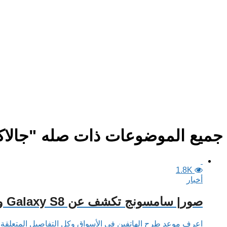
جميع الموضوعات ذات صله "جالاك
1.8K
أخبار
صور| سامسونج تكشف عن Galaxy S8 وS8 Plus.. اعرف المواصفات والسعر
اعرف موعد طرح الهاتفين في الأسواق وكل التفاصيل المتعلقة ب