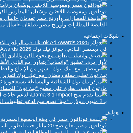
فودافون ومفوضية اللاجئين يوسّعان “المدارس الفورية” إلى 70 مدرسة 
القابضة للمطارات وأورنچ مصر تطلقان «اسأل مر
شبكات اجتماعية
في ديسمبر القادم.. جوائز تيك توك Ad Awards 2025 تحتفي بالإبداع الإعلاني في الشرق الأوسط
لأول مرة.. تطبيق “واتساب” يتعاون مع النادي الأ
تيك توك تطلع حملة رمضان_مع_تيك_توك لتعزيز ال
مارثون الثقة.. نظرة على مطبخ “تيك توك” للمساء
بـ 2 مليون دولار.. “ميتا” تقدم منح لدعم تطبيقات الذكاء الاصطناعي في إفريقيا والشرق الأوسط
هواتف
ڤودافون مصر تعلن ضخ 20 مليار جنيه لتطوير البنية التحتية الرقمية