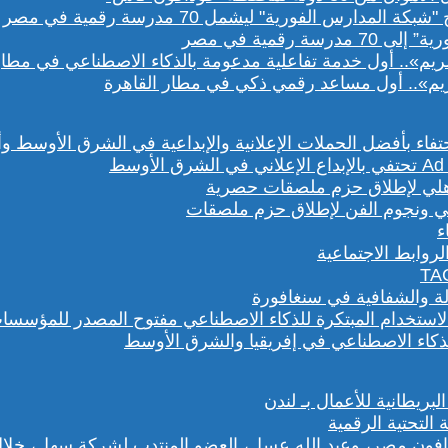
رقمية في مصر
يم».. أول مساعد رقمي ذكي في مطار القاهرة
هلي ونجوم الفن لإطلاق حزم ملصقات
روابط الاجتماعية
لة والشفافية في سنغافورة