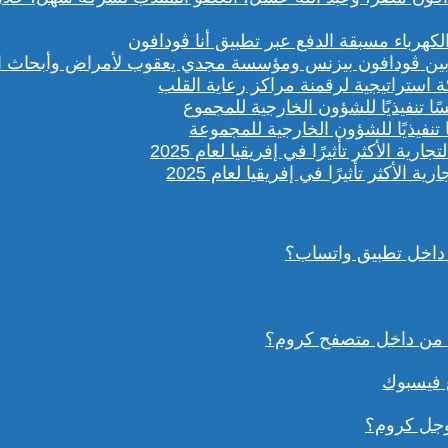
باء مسبقة الدفع عبر تطبيق أنا ڤودافون
ستراتيجية لرقمنة مراكز رعاية القلب
تنفيذيًا للشؤون الخارجية للمجموعة
داخل تطبيق واتساب؟
ع فيسبوك
وجل كروم؟