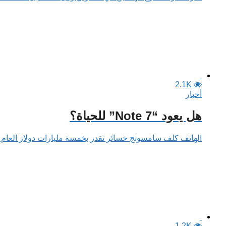
2.1K
أخبار
هل يعود “Note 7” للحياة؟
الهاتف كلف سامسونج خسائر تقدر بخمسة مليارات دولار العام
1.2K