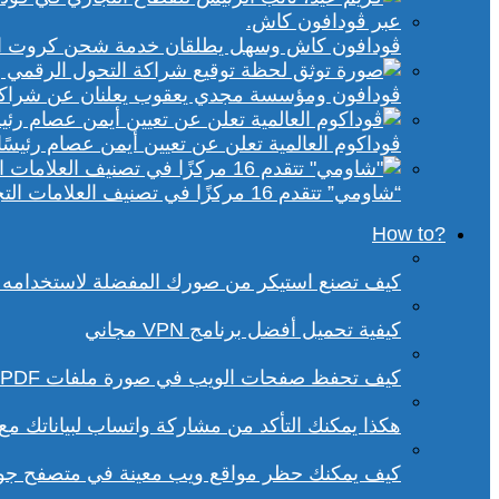
ڤودافون كاش وسهل يطلقان خدمة شحن كروت الكهر
ڤودافون ومؤسسة مجدي يعقوب يعلنان عن شراكة ا
ڤوداكوم العالمية تعلن عن تعيين أيمن عصام رئيسًا 
“شاومي” تتقدم 16 مركزًا في تصنيف العلامات التجارية الأكثر تأثيرًا في إفريقيا لعام 2025
?How to
كيف تصنع استيكر من صورك المفضلة لاستخدامه 
كيفية تحميل أفضل برنامج VPN مجاني
كيف تحفظ صفحات الويب في صورة ملفات PDF من داخل متصفح كروم؟
هكذا يمكنك التأكد من مشاركة واتساب لبياناتك م
كيف يمكنك حظر مواقع ويب معينة في متصفح ج