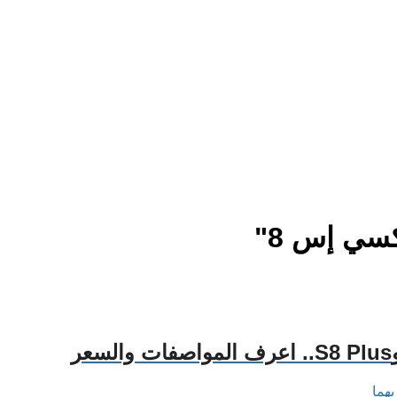
سي إس 8"
هما