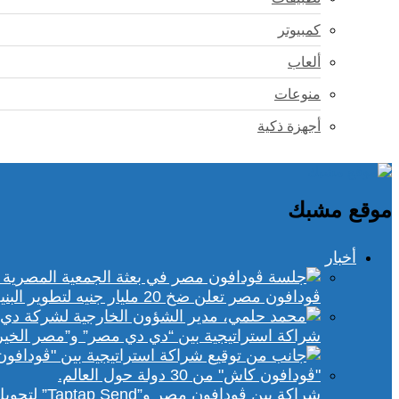
كمبيوتر
ألعاب
منوعات
أجهزة ذكية
موقع مشبك
أخبار
ڤودافون مصر تعلن ضخ 20 مليار جنيه لتطوير البنية التحتية الرقمية
شراكة استراتيجية بين “دي دي مصر” و”مصر الخير
شراكة بين ڤودافون مصر و”Taptap Send” لتحويل الأموال من 30 دولة لمحفظة “فودافون كاش”