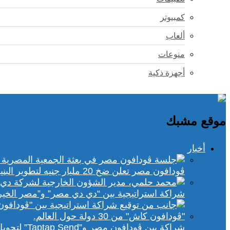
كمبيوتر
ألعاب
منوعات
أجهزة ذكية
موقع مشبك
أخبار
ڤودافون مصر تعلن ضخ 20 مليار جنيه لتطوير البنية التحتية الرقمية
شراكة استراتيجية بين “دي دي مصر” و”مصر الخير
شراكة بين ڤودافون مصر و”Taptap Send” لتحويل الأموال من 30 دولة لمحفظة “فودافون كاش”