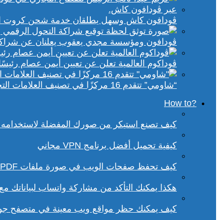
ڤودافون كاش وسهل يطلقان خدمة شحن كروت الكهر
ڤودافون ومؤسسة مجدي يعقوب يعلنان عن شراكة ا
ڤوداكوم العالمية تعلن عن تعيين أيمن عصام رئيسًا 
“شاومي” تتقدم 16 مركزًا في تصنيف العلامات التجارية الأكثر تأثيرًا في إفريقيا لعام 2025
?How to
كيف تصنع استيكر من صورك المفضلة لاستخدامه 
كيفية تحميل أفضل برنامج VPN مجاني
كيف تحفظ صفحات الويب في صورة ملفات PDF من داخل متصفح كروم؟
هكذا يمكنك التأكد من مشاركة واتساب لبياناتك م
كيف يمكنك حظر مواقع ويب معينة في متصفح ج