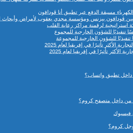
باء مسبقة الدفع عبر تطبيق أنا ڤودافون
ستراتيجية لرقمنة مراكز رعاية القلب
تنفيذيًا للشؤون الخارجية للمجموعة
داخل تطبيق واتساب؟
ع فيسبوك
وجل كروم؟