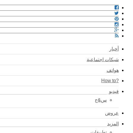
أخبار
شبكات اجتماعية
هواتف
?How to
فيديو
س&ج
عروض
المزيد
تطبيقات