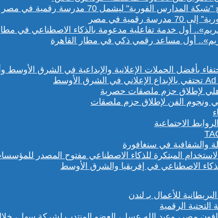
رقمية في مصر
يم».. أول مساعد رقمي ذكي في مطار القاهرة
هلي ونجوم الفن لإطلاق حزم ملصقات
روابط الاجتماعية
لة والشفافية في سنغافورة