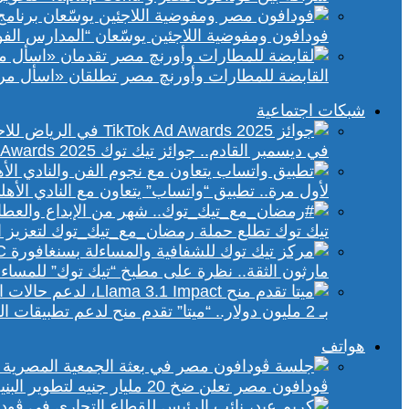
فودافون ومفوضية اللاجئين يوسّعان “المدارس الفورية” إلى 70 مدرسة 
القابضة للمطارات وأورنچ مصر تطلقان «اسأل مر
شبكات اجتماعية
في ديسمبر القادم.. جوائز تيك توك Ad Awards 2025 تحتفي بالإبداع الإعلاني في الشرق الأوسط
لأول مرة.. تطبيق “واتساب” يتعاون مع النادي الأ
تيك توك تطلع حملة رمضان_مع_تيك_توك لتعزيز ال
مارثون الثقة.. نظرة على مطبخ “تيك توك” للمساء
بـ 2 مليون دولار.. “ميتا” تقدم منح لدعم تطبيقات الذكاء الاصطناعي في إفريقيا والشرق الأوسط
هواتف
ڤودافون مصر تعلن ضخ 20 مليار جنيه لتطوير البنية التحتية الرقمية