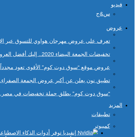
فيديو
س&ج
عروض
تعرف على عروض مهرجان هواوي للتسوق عبر الإ
تخفيضات الجمعة البيضاء 2020.. إليك أفضل العروض على هواتف سامسونج
عروض موقع “سوق دوت كوم” الأقوى تعود مجدداً.. تخفيضات حتى 70% خلا
تطبيق نون يعلن عن أكبر عروض الجمعة الصفراء.
“سوق دوت كوم” يطلق حملة تخفيضات في مصر.. 
المزيد
تطبيقات
كمبيوتر