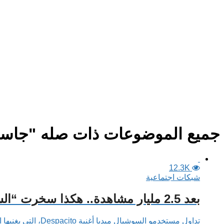
جميع الموضوعات ذات صله "جاستن
12.3K
شبكات اجتماعية
بعد 2.5 مليار مشاهدة.. هكذا سخرت “السوشيال ميديا” من “Despacito”
تداول مستخدمو السوشيال ميديا أغنية Despacito، التي يغنيها الثنائي لويس فونسي “Luis Fonsi” ودادي يانكي “Daddy Yankee” بالإسبانية، بالرغم من عدم معرفة...