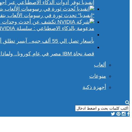
إنفيديا توفر أدوات الذكاء الاصطناعي عبر أجهزة الكمبيوتر ا
“إنفيديا” تحدث ثورة في رسومات الألعاب بتقنيات DLSS 4 و racing
مدعومة بالذكاء الاصطناعي : سلسلة NVIDIA الجديدة تفتح آفاقًا أوسع في عالم رسومات الكمبيوتر
بأسعار تصل الي 55 ألف جنيه.. آيسر تطلق أجهزة بريداتور لمحبي الألعاب
قصة نجاة IBM مصر في عام كورونا.. ولماذا يجب علينا أن نحسد موظفي الشركة؟
ألعاب
منوعات
أجهزة ذكية