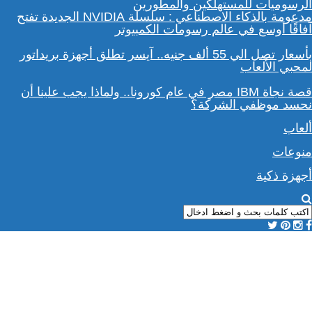
مدعومة بالذكاء الاصطناعي : سلسلة NVIDIA الجديدة تفتح
آفاقًا أوسع في عالم رسومات الكمبيوتر
بأسعار تصل الي 55 ألف جنيه.. آيسر تطلق أجهزة بريداتور
لمحبي الألعاب
قصة نجاة IBM مصر في عام كورونا.. ولماذا يجب علينا أن
نحسد موظفي الشركة؟
ألعاب
منوعات
أجهزة ذكية