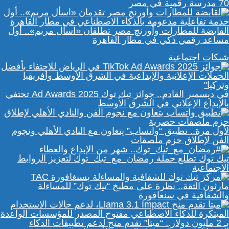
70 مدرسة رقمية في مصر
القابضة للمطارات وأورنچ مصر تطلقان «اسأل مريم».. أول
مساعد رقمي ذكي في مطار القاهرة
شبكات اجتماعية
في ديسمبر القادم.. جوائز تيك توك Ad Awards 2025 تحتفي
بالإبداع الإعلاني في الشرق الأوسط
لأول مرة.. تطبيق “واتساب” يتعاون مع النادي الأهلي ونجوم
الفن لإطلاق حزم ملصقات
تيك توك تطلع حملة رمضان_مع_تيك_توك لتعزيز الروابط
الاجتماعية
مارثون الثقة.. نظرة على مطبخ “تيك توك” للمساءلة
والشفافية في سنغافورة
بـ 2 مليون دولار.. “ميتا” تقدم منح لدعم تطبيقات الذكاء