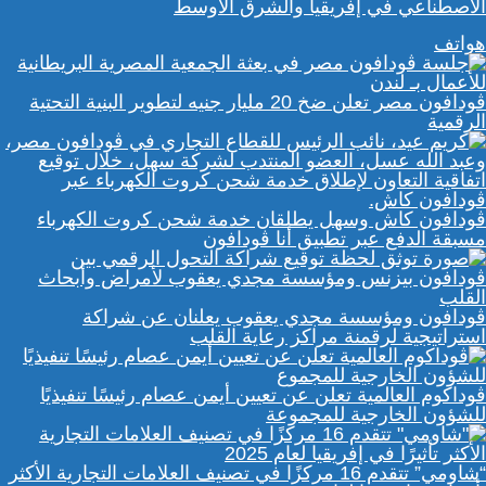
الاصطناعي في إفريقيا والشرق الأوسط
هواتف
ڤودافون مصر تعلن ضخ 20 مليار جنيه لتطوير البنية التحتية
الرقمية
ڤودافون كاش وسهل يطلقان خدمة شحن كروت الكهرباء
مسبقة الدفع عبر تطبيق أنا ڤودافون
ڤودافون ومؤسسة مجدي يعقوب يعلنان عن شراكة
استراتيجية لرقمنة مراكز رعاية القلب
ڤوداكوم العالمية تعلن عن تعيين أيمن عصام رئيسًا تنفيذيًا
للشؤون الخارجية للمجموعة
“شاومي” تتقدم 16 مركزًا في تصنيف العلامات التجارية الأكثر