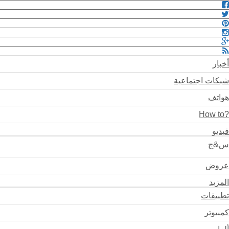
أخبار
شبكات اجتماعية
هواتف
?How to
فيديو
س&ج
عروض
المزيد
تطبيقات
كمبيوتر