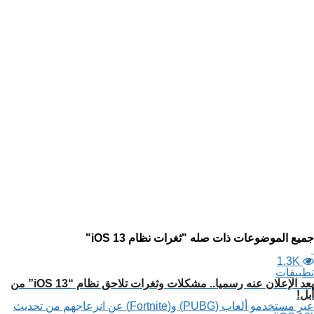
جميع الموضوعات ذات صله "ثغرات نظام iOS 13"
1.3K
تطبيقات
بعد الإعلان عنه رسميا.. مشكلات وثغرات تلاحق نظام “iOS 13” من
أبل!
عبر مستخدمو ألعاب (PUBG) و(Fortnite) عن انزعاجهم من تحديث