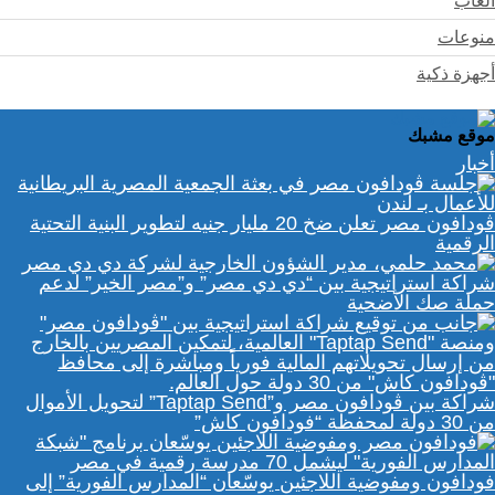
ألعاب
منوعات
أجهزة ذكية
موقع مشبك
أخبار
ڤودافون مصر تعلن ضخ 20 مليار جنيه لتطوير البنية التحتية
الرقمية
شراكة استراتيجية بين “دي دي مصر” و”مصر الخير” لدعم
حملة صك الأضحية
شراكة بين ڤودافون مصر و”Taptap Send” لتحويل الأموال
من 30 دولة لمحفظة “فودافون كاش”
فودافون ومفوضية اللاجئين يوسّعان “المدارس الفورية” إلى