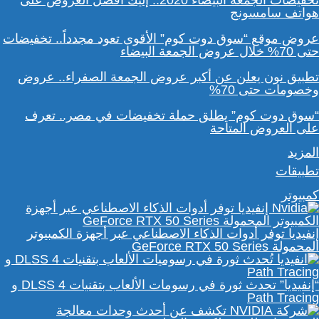
تخفيضات الجمعة البيضاء 2020.. إليك أفضل العروض على
هواتف سامسونج
عروض موقع “سوق دوت كوم” الأقوى تعود مجدداً.. تخفيضات
حتى 70% خلال عروض الجمعة البيضاء
تطبيق نون يعلن عن أكبر عروض الجمعة الصفراء.. عروض
وخصومات حتى 70%
“سوق دوت كوم” يطلق حملة تخفيضات في مصر.. تعرف
على العروض المتاحة
المزيد
تطبيقات
كمبيوتر
إنفيديا توفر أدوات الذكاء الاصطناعي عبر أجهزة الكمبيوتر
المحمولة GeForce RTX 50 Series
“إنفيديا” تحدث ثورة في رسومات الألعاب بتقنيات DLSS 4 و
Path Tracing