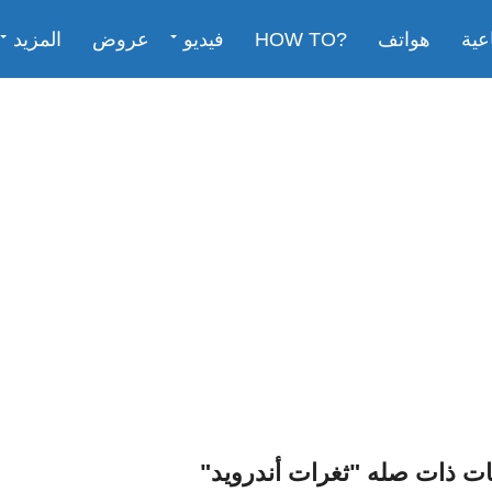
عية
هواتف
?HOW TO
فيديو
عروض
المزيد
ت ذات صله "ثغرات أندرويد"