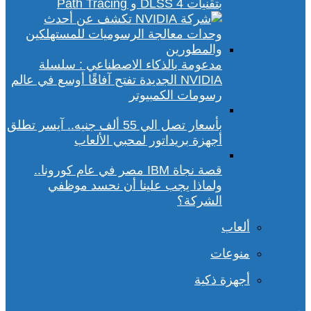
بتقنيات DLSS 4 و Path Tracing
مدعومة بالذكاء الاصطناعي : سلسلة
NVIDIA الجديدة تفتح آفاقًا أوسع في عالم
رسومات الكمبيوتر
بأسعار تصل الي 55 ألف جنيه.. آيسر تطلق
أجهزة بريداتور لمحبي الألعاب
قصة نجاة IBM مصر في عام كورونا..
ولماذا يجب علينا أن نحسد موظفي
الشركة؟
ألعاب
منوعات
أجهزة ذكية