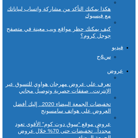
هكذا يمكنك التأكد من مشاركة واتساب لبياناتك
مع فيسبوك
كيف يمكنك حظر مواقع ويب معينة في متصفح
جوجل كروم؟
فيديو
س&ج
عروض
تعرف على عروض مهرجان هواوي للتسوق عبر
الإنترنت.. صفقات حصرية وتوصيل مجاني
تخفيضات الجمعة البيضاء 2020.. إليك أفضل
العروض على هواتف سامسونج
عروض موقع “سوق دوت كوم” الأقوى تعود
مجدداً.. تخفيضات حتى 70% خلال عروض
الجمعة البيضاء