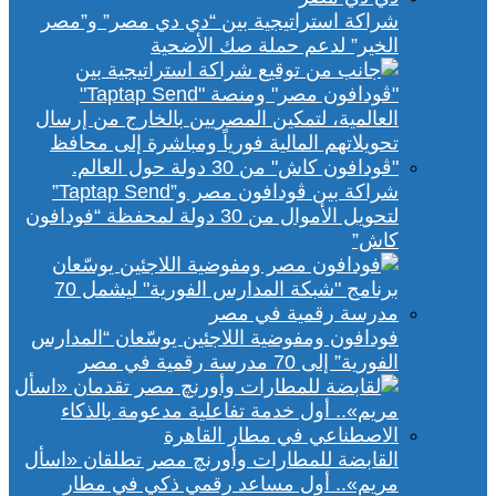
شراكة استراتيجية بين “دي دي مصر” و”مصر
الخير” لدعم حملة صك الأضحية
شراكة بين ڤودافون مصر و”Taptap Send”
لتحويل الأموال من 30 دولة لمحفظة “فودافون
كاش”
فودافون ومفوضية اللاجئين يوسّعان “المدارس
الفورية” إلى 70 مدرسة رقمية في مصر
القابضة للمطارات وأورنچ مصر تطلقان «اسأل
مريم».. أول مساعد رقمي ذكي في مطار