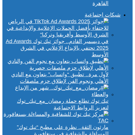
القاهرة
شبكات اجتماعية
في ديسمبر القادم.. جوائز تيك توك Ad Awards
2025 تحتفي بالإبداع الإعلاني في الشرق
الأوسط
لأول مرة.. تطبيق “واتساب” يتعاون مع النادي
الأهلي ونجوم الفن لإطلاق حزم ملصقات
تيك توك تطلع حملة رمضان_مع_تيك_توك
لتعزيز الروابط الاجتماعية
مارثون الثقة.. نظرة على مطبخ “تيك توك”
للمساءلة والشفافية في سنغافورة