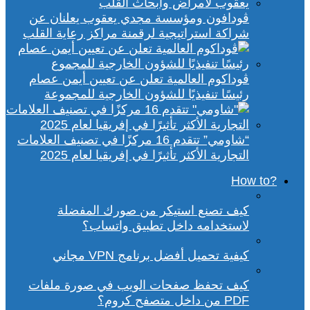
ڤودافون ومؤسسة مجدي يعقوب يعلنان عن
شراكة استراتيجية لرقمنة مراكز رعاية القلب
ڤوداكوم العالمية تعلن عن تعيين أيمن عصام
رئيسًا تنفيذيًا للشؤون الخارجية للمجموعة
“شاومي” تتقدم 16 مركزًا في تصنيف العلامات
التجارية الأكثر تأثيرًا في إفريقيا لعام 2025
?How to
كيف تصنع استيكر من صورك المفضلة
لاستخدامه داخل تطبيق واتساب؟
كيفية تحميل أفضل برنامج VPN مجاني
كيف تحفظ صفحات الويب في صورة ملفات
PDF من داخل متصفح كروم؟