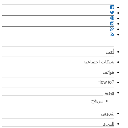
أخبار
شبكات اجتماعية
هواتف
?How to
فيديو
س&ج
عروض
المزيد