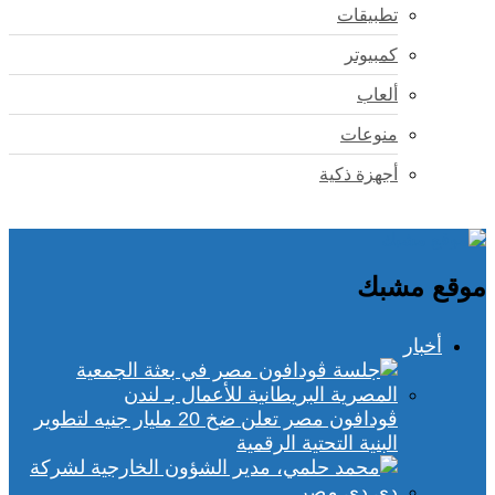
تطبيقات
كمبيوتر
ألعاب
منوعات
أجهزة ذكية
موقع مشبك
أخبار
ڤودافون مصر تعلن ضخ 20 مليار جنيه لتطوير
البنية التحتية الرقمية