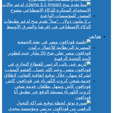
بـ 2 مليون دولار.. “ميتا” تقدم منح لدعم تطبيقات
الذكاء الاصطناعي في إفريقيا والشرق الأوسط
هواتف
ڤودافون مصر تعلن ضخ 20 مليار جنيه لتطوير
البنية التحتية الرقمية
ڤودافون كاش وسهل يطلقان خدمة شحن
كروت الكهرباء مسبقة الدفع عبر تطبيق أنا
ڤودافون