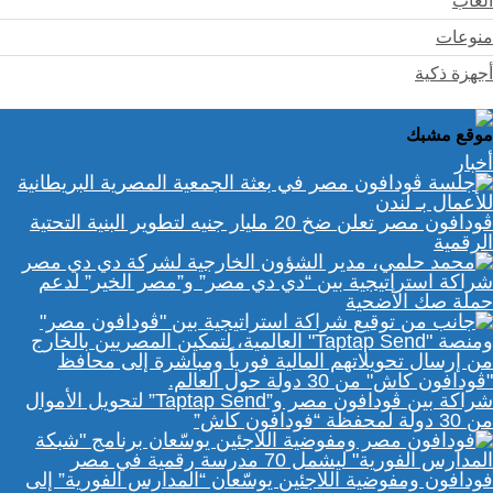
ألعاب
منوعات
أجهزة ذكية
موقع مشبك
أخبار
ڤودافون مصر تعلن ضخ 20 مليار جنيه لتطوير البنية التحتية
الرقمية
شراكة استراتيجية بين “دي دي مصر” و”مصر الخير” لدعم
حملة صك الأضحية
شراكة بين ڤودافون مصر و”Taptap Send” لتحويل الأموال
من 30 دولة لمحفظة “فودافون كاش”
فودافون ومفوضية اللاجئين يوسّعان “المدارس الفورية” إلى