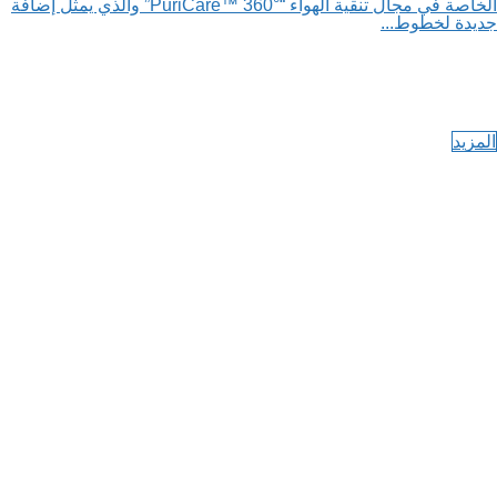
الخاصة في مجال تنقية الهواء “PuriCare™️ 360°” والذي يمثل إضافة
جديدة لخطوط...
المزيد