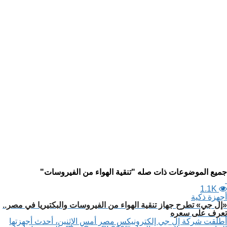
جميع الموضوعات ذات صله "تنقية الهواء من الفيروسات"
1.1K
أجهزة ذكية
«إل جي» تطرح جهاز تنقية الهواء من الفيروسات والبكتيريا في مصر..
تعرف على سعره
أطلقت شركة إل جي إلكترونيكس مصر أمس الإثنين، أحدث أجهزتها