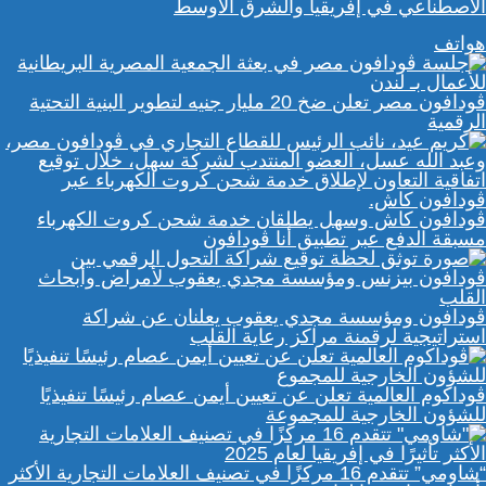
الاصطناعي في إفريقيا والشرق الأوسط
هواتف
ڤودافون مصر تعلن ضخ 20 مليار جنيه لتطوير البنية التحتية
الرقمية
ڤودافون كاش وسهل يطلقان خدمة شحن كروت الكهرباء
مسبقة الدفع عبر تطبيق أنا ڤودافون
ڤودافون ومؤسسة مجدي يعقوب يعلنان عن شراكة
استراتيجية لرقمنة مراكز رعاية القلب
ڤوداكوم العالمية تعلن عن تعيين أيمن عصام رئيسًا تنفيذيًا
للشؤون الخارجية للمجموعة
“شاومي” تتقدم 16 مركزًا في تصنيف العلامات التجارية الأكثر