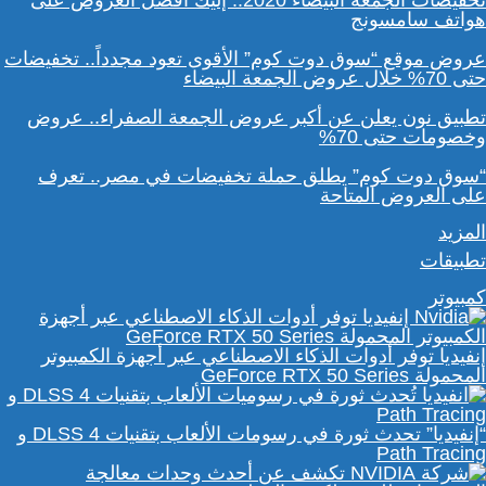
تخفيضات الجمعة البيضاء 2020.. إليك أفضل العروض على
هواتف سامسونج
عروض موقع “سوق دوت كوم” الأقوى تعود مجدداً.. تخفيضات
حتى 70% خلال عروض الجمعة البيضاء
تطبيق نون يعلن عن أكبر عروض الجمعة الصفراء.. عروض
وخصومات حتى 70%
“سوق دوت كوم” يطلق حملة تخفيضات في مصر.. تعرف
على العروض المتاحة
المزيد
تطبيقات
كمبيوتر
إنفيديا توفر أدوات الذكاء الاصطناعي عبر أجهزة الكمبيوتر
المحمولة GeForce RTX 50 Series
“إنفيديا” تحدث ثورة في رسومات الألعاب بتقنيات DLSS 4 و
Path Tracing