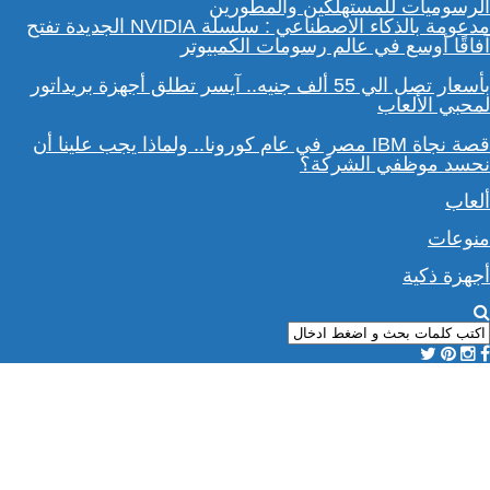
مدعومة بالذكاء الاصطناعي : سلسلة NVIDIA الجديدة تفتح
آفاقًا أوسع في عالم رسومات الكمبيوتر
بأسعار تصل الي 55 ألف جنيه.. آيسر تطلق أجهزة بريداتور
لمحبي الألعاب
قصة نجاة IBM مصر في عام كورونا.. ولماذا يجب علينا أن
نحسد موظفي الشركة؟
ألعاب
منوعات
أجهزة ذكية