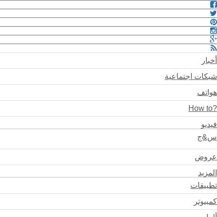
أخبار
شبكات اجتماعية
هواتف
?How to
فيديو
س&ج
عروض
المزيد
تطبيقات
كمبيوتر