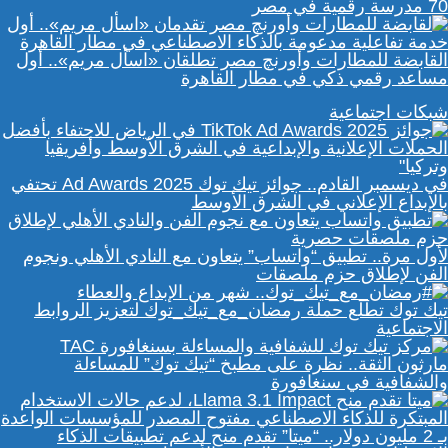
70 مدرسة رقمية في مصر
القابضة للمطارات وأورنچ مصر تطلقان «اسأل مريم».. أول
مساعد رقمي ذكي في مطار القاهرة
شبكات اجتماعية
في ديسمبر القادم.. جوائز تيك توك Ad Awards 2025 تحتفي
بالإبداع الإعلاني في الشرق الأوسط
لأول مرة.. تطبيق “واتساب” يتعاون مع النادي الأهلي ونجوم
الفن لإطلاق حزم ملصقات
تيك توك تطلع حملة رمضان_مع_تيك_توك لتعزيز الروابط
الاجتماعية
مارثون الثقة.. نظرة على مطبخ “تيك توك” للمساءلة
والشفافية في سنغافورة
بـ 2 مليون دولار.. “ميتا” تقدم منح لدعم تطبيقات الذكاء