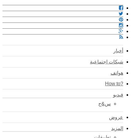
أخبار
شبكات اجتماعية
هواتف
?How to
فيديو
س&ج
عروض
المزيد
تطبيقات