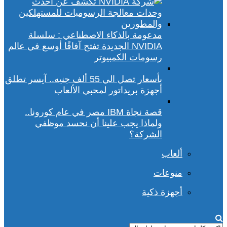
مدعومة بالذكاء الاصطناعي : سلسلة
NVIDIA الجديدة تفتح آفاقًا أوسع في عالم
رسومات الكمبيوتر
بأسعار تصل الي 55 ألف جنيه.. آيسر تطلق
أجهزة بريداتور لمحبي الألعاب
قصة نجاة IBM مصر في عام كورونا..
ولماذا يجب علينا أن نحسد موظفي
الشركة؟
ألعاب
منوعات
أجهزة ذكية