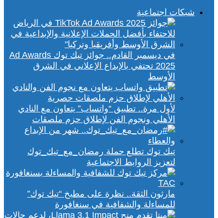
شبكات اجتماعية
في ديسمبر القادم.. جوائز تيك توك Ad Awards
2025 تحتفي بالإبداع الإعلاني في الشرق
الأوسط
لأول مرة.. تطبيق “واتساب” يتعاون مع النادي
الأهلي ونجوم الفن لإطلاق حزم ملصقات
تيك توك تطلع حملة رمضان_مع_تيك_توك
لتعزيز الروابط الاجتماعية
مارثون الثقة.. نظرة على مطبخ “تيك توك”
للمساءلة والشفافية في سنغافورة