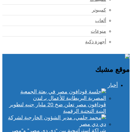
كمبيوتر
ألعاب
منوعات
أجهزة ذكية
موقع مشبك
أخبار
ڤودافون مصر تعلن ضخ 20 مليار جنيه لتطوير
البنية التحتية الرقمية
شراكة استراتيجية بين “دي دي مصر” و”مصر