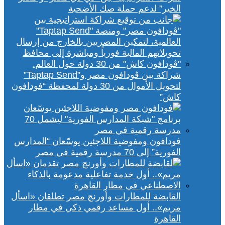
الخير” لدعم حملة صك الأضحية
شراكة بين ڤودافون مصر و”Taptap Send”
لتحويل الأموال من 30 دولة لمحفظة “فودافون
كاش”
فودافون ومفوضية اللاجئين يوسّعان “المدارس
الفورية” إلى 70 مدرسة رقمية في مصر
القابضة للمطارات وأورنچ مصر تطلقان «اسأل
مريم».. أول مساعد رقمي ذكي في مطار
القاهرة