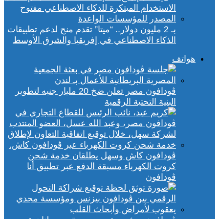
بـ 2 مليون دولار.. “ميتا” تقدم منح لدعم تطبيقات
الذكاء الاصطناعي في إفريقيا والشرق الأوسط
هواتف
ڤودافون مصر تعلن ضخ 20 مليار جنيه لتطوير
البنية التحتية الرقمية
ڤودافون كاش وسهل يطلقان خدمة شحن
كروت الكهرباء مسبقة الدفع عبر تطبيق أنا
ڤودافون