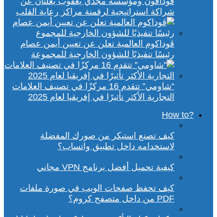
ڤودافون ومؤسسة مجدي يعقوب يعلنان عن
شراكة استراتيجية لرقمنة مراكز رعاية القلب
ڤوداكوم العالمية تعلن عن تعيين أيمن عصام
رئيسًا تنفيذيًا للشؤون الخارجية للمجموعة
“شاومي” تتقدم 16 مركزًا في تصنيف العلامات
التجارية الأكثر تأثيرًا في إفريقيا لعام 2025
?How to
كيف تصنع استيكر من صورك المفضلة
لاستخدامه داخل تطبيق واتساب؟
كيفية تحميل أفضل برنامج VPN مجاني
كيف تحفظ صفحات الويب في صورة ملفات
PDF من داخل متصفح كروم؟