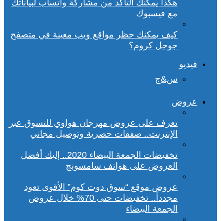
هكذا يمكنك التأكد من مشاركة واتساب لبياناتك
مع فيسبوك
كيف يمكنك حظر مواقع ويب معينة في متصفح
جوجل كروم؟
فيديو
س&ج
عروض
تعرف على عروض مهرجان هواوي للتسوق عبر
الإنترنت.. صفقات حصرية وتوصيل مجاني
تخفيضات الجمعة البيضاء 2020.. إليك أفضل
العروض على هواتف سامسونج
عروض موقع “سوق دوت كوم” الأقوى تعود
مجدداً.. تخفيضات حتى 70% خلال عروض
الجمعة البيضاء