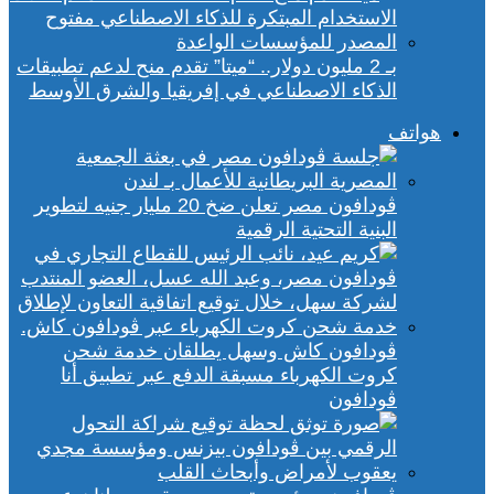
بـ 2 مليون دولار.. “ميتا” تقدم منح لدعم تطبيقات
الذكاء الاصطناعي في إفريقيا والشرق الأوسط
هواتف
ڤودافون مصر تعلن ضخ 20 مليار جنيه لتطوير
البنية التحتية الرقمية
ڤودافون كاش وسهل يطلقان خدمة شحن
كروت الكهرباء مسبقة الدفع عبر تطبيق أنا
ڤودافون