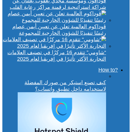
ڤودافون ومؤسسة مجدي يعقوب يعلنان عن
شراكة استراتيجية لرقمنة مراكز رعاية القلب
ڤوداكوم العالمية تعلن عن تعيين أيمن عصام
رئيسًا تنفيذيًا للشؤون الخارجية للمجموعة
“شاومي” تتقدم 16 مركزًا في تصنيف العلامات
التجارية الأكثر تأثيرًا في إفريقيا لعام 2025
?How to
كيف تصنع استيكر من صورك المفضلة
لاستخدامه داخل تطبيق واتساب؟