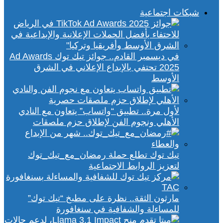
شبكات اجتماعية
في ديسمبر القادم.. جوائز تيك توك Ad Awards
2025 تحتفي بالإبداع الإعلاني في الشرق
الأوسط
لأول مرة.. تطبيق “واتساب” يتعاون مع النادي
الأهلي ونجوم الفن لإطلاق حزم ملصقات
تيك توك تطلع حملة رمضان_مع_تيك_توك
لتعزيز الروابط الاجتماعية
مارثون الثقة.. نظرة على مطبخ “تيك توك”
للمساءلة والشفافية في سنغافورة