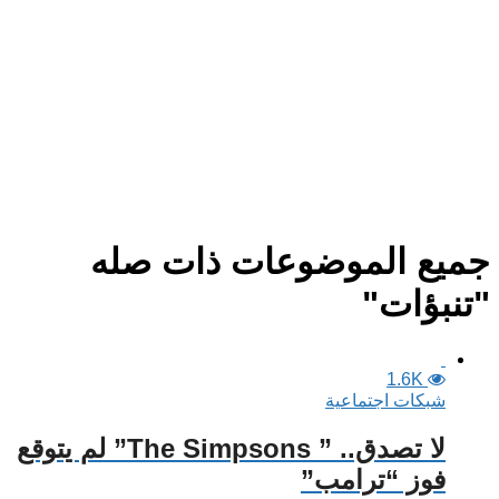
جميع الموضوعات ذات صله
"تنبؤات"
1.6K
شبكات اجتماعية
لا تصدق.. ” The Simpsons” لم يتوقع
فوز “ترامب”