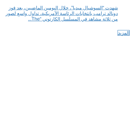
شهدت “السوشيال ميديا”، خلال اليومين الماضيين، بعد فوز
دونالد ترامب بانتخابات الرئاسة الأمريكية، تداول واسع لصور
من ثلاثة مشاهد في المسلسل الكارتوني “The...
المزيد