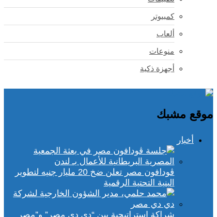
كمبيوتر
ألعاب
منوعات
أجهزة ذكية
موقع مشبك
أخبار
ڤودافون مصر تعلن ضخ 20 مليار جنيه لتطوير
البنية التحتية الرقمية
شراكة استراتيجية بين “دي دي مصر” و”مصر