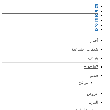
أخبار
شبكات اجتماعية
هواتف
?How to
فيديو
س&ج
عروض
المزيد
تطبيقات