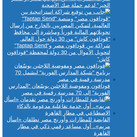
الخير” لدعم حملة صك الأضحية
شراكة بين ڤودافون مصر و”Taptap Send”
لتحويل الأموال من 30 دولة لمحفظة “فودافون
كاش”
فودافون ومفوضية اللاجئين يوسّعان “المدارس
الفورية” إلى 70 مدرسة رقمية في مصر
القابضة للمطارات وأورنچ مصر تطلقان «اسأل
مريم».. أول مساعد رقمي ذكي في مطار
القاهرة