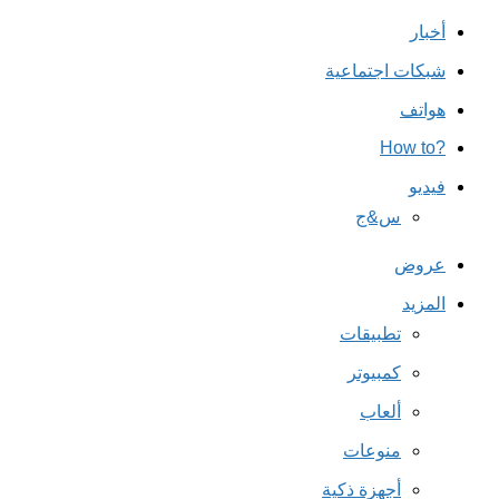
أخبار
شبكات اجتماعية
هواتف
?How to
فيديو
س&ج
عروض
المزيد
تطبيقات
كمبيوتر
ألعاب
منوعات
أجهزة ذكية