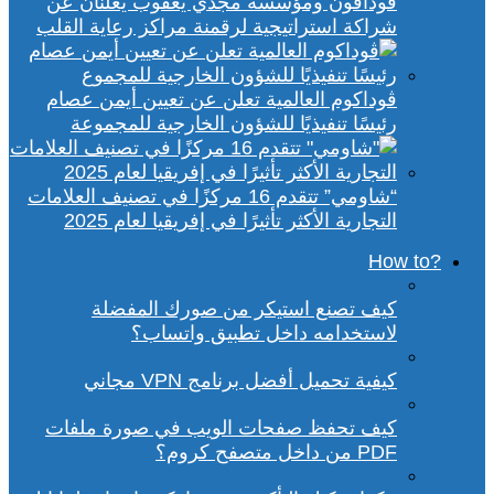
ڤودافون ومؤسسة مجدي يعقوب يعلنان عن
شراكة استراتيجية لرقمنة مراكز رعاية القلب
ڤوداكوم العالمية تعلن عن تعيين أيمن عصام
رئيسًا تنفيذيًا للشؤون الخارجية للمجموعة
“شاومي” تتقدم 16 مركزًا في تصنيف العلامات
التجارية الأكثر تأثيرًا في إفريقيا لعام 2025
?How to
كيف تصنع استيكر من صورك المفضلة
لاستخدامه داخل تطبيق واتساب؟
كيفية تحميل أفضل برنامج VPN مجاني
كيف تحفظ صفحات الويب في صورة ملفات
PDF من داخل متصفح كروم؟