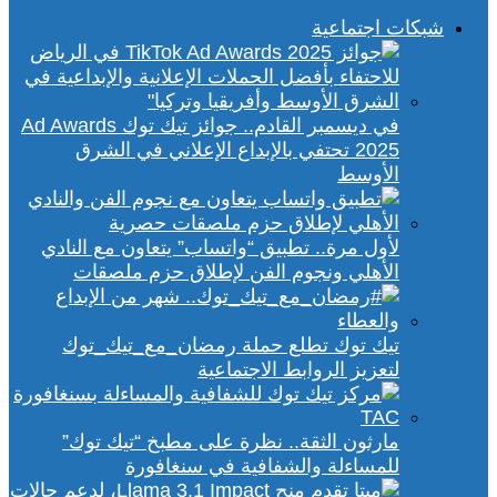
شبكات اجتماعية
في ديسمبر القادم.. جوائز تيك توك Ad Awards
2025 تحتفي بالإبداع الإعلاني في الشرق
الأوسط
لأول مرة.. تطبيق “واتساب” يتعاون مع النادي
الأهلي ونجوم الفن لإطلاق حزم ملصقات
تيك توك تطلع حملة رمضان_مع_تيك_توك
لتعزيز الروابط الاجتماعية
مارثون الثقة.. نظرة على مطبخ “تيك توك”
للمساءلة والشفافية في سنغافورة