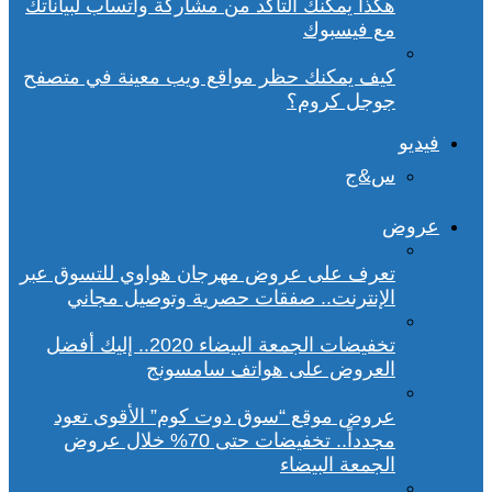
هكذا يمكنك التأكد من مشاركة واتساب لبياناتك
مع فيسبوك
كيف يمكنك حظر مواقع ويب معينة في متصفح
جوجل كروم؟
فيديو
س&ج
عروض
تعرف على عروض مهرجان هواوي للتسوق عبر
الإنترنت.. صفقات حصرية وتوصيل مجاني
تخفيضات الجمعة البيضاء 2020.. إليك أفضل
العروض على هواتف سامسونج
عروض موقع “سوق دوت كوم” الأقوى تعود
مجدداً.. تخفيضات حتى 70% خلال عروض
الجمعة البيضاء