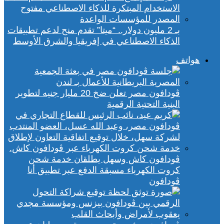
بـ 2 مليون دولار.. “ميتا” تقدم منح لدعم تطبيقات
الذكاء الاصطناعي في إفريقيا والشرق الأوسط
هواتف
ڤودافون مصر تعلن ضخ 20 مليار جنيه لتطوير
البنية التحتية الرقمية
ڤودافون كاش وسهل يطلقان خدمة شحن
كروت الكهرباء مسبقة الدفع عبر تطبيق أنا
ڤودافون