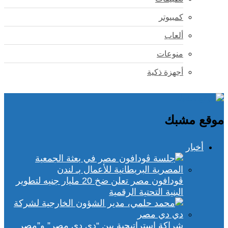
كمبيوتر
ألعاب
منوعات
أجهزة ذكية
موقع مشبك
أخبار
ڤودافون مصر تعلن ضخ 20 مليار جنيه لتطوير
البنية التحتية الرقمية
شراكة استراتيجية بين “دي دي مصر” و”مصر