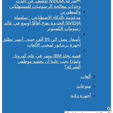
مدعومة بالذكاء الاصطناعي : سلسلة
NVIDIA الجديدة تفتح آفاقًا أوسع في عالم
رسومات الكمبيوتر
بأسعار تصل الي 55 ألف جنيه.. آيسر تطلق
أجهزة بريداتور لمحبي الألعاب
قصة نجاة IBM مصر في عام كورونا..
ولماذا يجب علينا أن نحسد موظفي
الشركة؟
ألعاب
منوعات
أجهزة ذكية