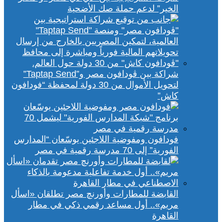
الخير” لدعم حملة صك الأضحية
شراكة بين ڤودافون مصر و”Taptap Send”
لتحويل الأموال من 30 دولة لمحفظة “فودافون
كاش”
فودافون ومفوضية اللاجئين يوسّعان “المدارس
الفورية” إلى 70 مدرسة رقمية في مصر
القابضة للمطارات وأورنچ مصر تطلقان «اسأل
مريم».. أول مساعد رقمي ذكي في مطار
القاهرة