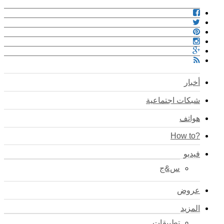
أخبار
شبكات اجتماعية
هواتف
?How to
فيديو
س&ج
عروض
المزيد
تطبيقات