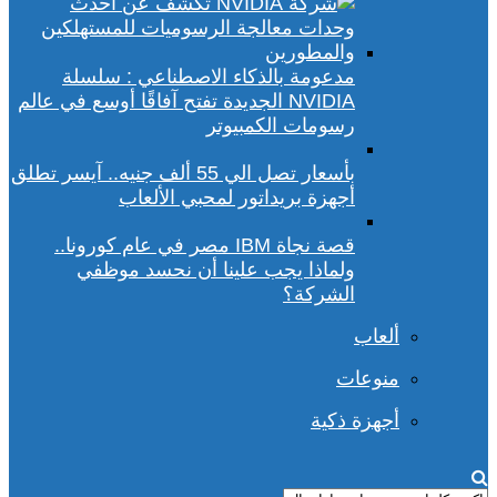
مدعومة بالذكاء الاصطناعي : سلسلة
NVIDIA الجديدة تفتح آفاقًا أوسع في عالم
رسومات الكمبيوتر
بأسعار تصل الي 55 ألف جنيه.. آيسر تطلق
أجهزة بريداتور لمحبي الألعاب
قصة نجاة IBM مصر في عام كورونا..
ولماذا يجب علينا أن نحسد موظفي
الشركة؟
ألعاب
منوعات
أجهزة ذكية