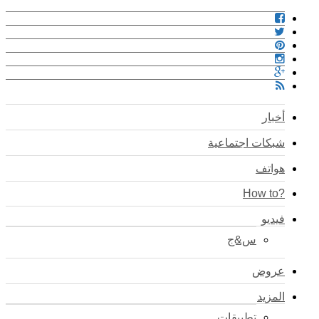
أخبار
شبكات اجتماعية
هواتف
?How to
فيديو
س&ج
عروض
المزيد
تطبيقات