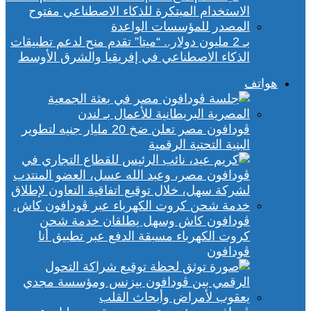
بـ 2 مليون دولار.. “ميتا” تقدم منح لدعم تطبيقات
الذكاء الاصطناعي في إفريقيا والشرق الأوسط
هواتف
ڤودافون مصر تعلن ضخ 20 مليار جنيه لتطوير
البنية التحتية الرقمية
ڤودافون كاش وسهل يطلقان خدمة شحن
كروت الكهرباء مسبقة الدفع عبر تطبيق أنا
ڤودافون