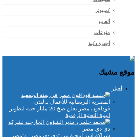
كمبيوتر
ألعاب
منوعات
أجهزة ذكية
موقع مشبك
أخبار
ڤودافون مصر تعلن ضخ 20 مليار جنيه لتطوير
البنية التحتية الرقمية
شراكة استراتيجية بين “دي دي مصر” و”مصر