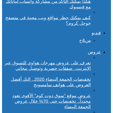
هكذا يمكنك التأكد من مشاركة واتساب لبياناتك
مع فيسبوك
كيف يمكنك حظر مواقع ويب معينة في متصفح
جوجل كروم؟
فيديو
س&ج
عروض
تعرف على عروض مهرجان هواوي للتسوق عبر
الإنترنت.. صفقات حصرية وتوصيل مجاني
تخفيضات الجمعة البيضاء 2020.. إليك أفضل
العروض على هواتف سامسونج
عروض موقع “سوق دوت كوم” الأقوى تعود
مجدداً.. تخفيضات حتى 70% خلال عروض
الجمعة البيضاء