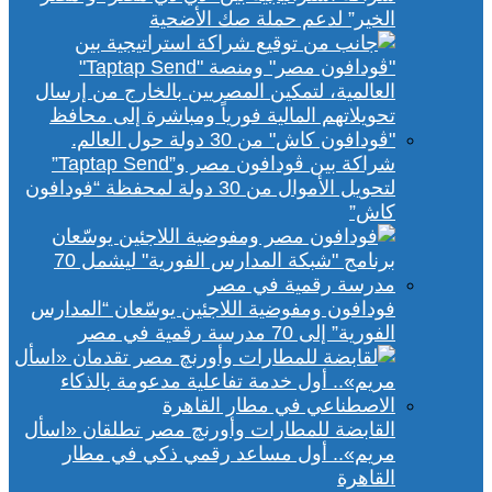
الخير” لدعم حملة صك الأضحية
شراكة بين ڤودافون مصر و”Taptap Send”
لتحويل الأموال من 30 دولة لمحفظة “فودافون
كاش”
فودافون ومفوضية اللاجئين يوسّعان “المدارس
الفورية” إلى 70 مدرسة رقمية في مصر
القابضة للمطارات وأورنچ مصر تطلقان «اسأل
مريم».. أول مساعد رقمي ذكي في مطار
القاهرة