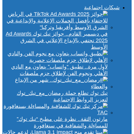
شبكات اجتماعية
في ديسمبر القادم.. جوائز تيك توك Ad Awards
2025 تحتفي بالإبداع الإعلاني في الشرق
الأوسط
لأول مرة.. تطبيق “واتساب” يتعاون مع النادي
الأهلي ونجوم الفن لإطلاق حزم ملصقات
تيك توك تطلع حملة رمضان_مع_تيك_توك
لتعزيز الروابط الاجتماعية
مارثون الثقة.. نظرة على مطبخ “تيك توك”
للمساءلة والشفافية في سنغافورة