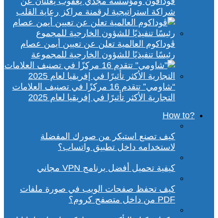
ڤودافون ومؤسسة مجدي يعقوب يعلنان عن
شراكة استراتيجية لرقمنة مراكز رعاية القلب
ڤوداكوم العالمية تعلن عن تعيين أيمن عصام
رئيسًا تنفيذيًا للشؤون الخارجية للمجموعة
“شاومي” تتقدم 16 مركزًا في تصنيف العلامات
التجارية الأكثر تأثيرًا في إفريقيا لعام 2025
?How to
كيف تصنع استيكر من صورك المفضلة
لاستخدامه داخل تطبيق واتساب؟
كيفية تحميل أفضل برنامج VPN مجاني
كيف تحفظ صفحات الويب في صورة ملفات
PDF من داخل متصفح كروم؟