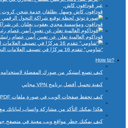
ڤودافون كاش وسهل يطلقان خدمة شحن كروت الكهر
ڤودافون ومؤسسة مجدي يعقوب يعلنان عن شراكة ا
ڤوداكوم العالمية تعلن عن تعيين أيمن عصام رئيسًا 
“شاومي” تتقدم 16 مركزًا في تصنيف العلامات التجارية الأكثر تأثيرًا في إفريقيا لعام 2025
?How to
كيف تصنع استيكر من صورك المفضلة لاستخدامه 
كيفية تحميل أفضل برنامج VPN مجاني
كيف تحفظ صفحات الويب في صورة ملفات PDF من داخل متصفح كروم؟
هكذا يمكنك التأكد من مشاركة واتساب لبياناتك م
كيف يمكنك حظر مواقع ويب معينة في متصفح ج