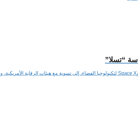
سة “تسلا”
.