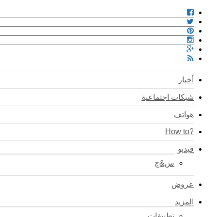
أخبار
شبكات اجتماعية
هواتف
?How to
فيديو
س&ج
عروض
المزيد
تطبيقات