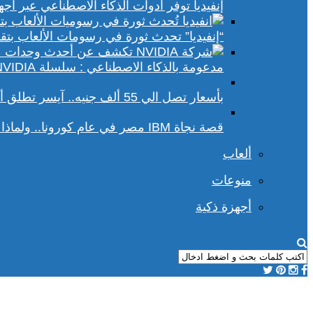
إنفيديا توفر أدوات الذكاء الاصطناعي عبر أجهزة الكمبيوتر ا
“إنفيديا” تحدث ثورة في رسومات الألعاب بتقنيات DLSS 4 و racing
مدعومة بالذكاء الاصطناعي : سلسلة NVIDIA الجديدة تفتح آفاقًا أوسع في عالم رسومات الكمبيوتر
بأسعار تصل الي 55 ألف جنيه.. آيسر تطلق أجهزة بريداتور لمحبي الألعاب
قصة نجاة IBM مصر في عام كورونا.. ولماذا يجب علينا أن نحسد موظفي الشركة؟
ألعاب
منوعات
أجهزة ذكية