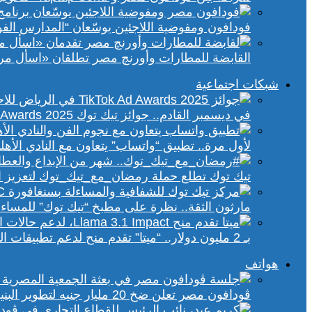
فودافون ومفوضية اللاجئين يوسّعان “المدارس الفورية” إلى 70 مدرسة 
القابضة للمطارات وأورنچ مصر تطلقان «اسأل مر
شبكات اجتماعية
في ديسمبر القادم.. جوائز تيك توك Ad Awards 2025 تحتفي بالإبداع الإعلاني في الشرق الأوسط
لأول مرة.. تطبيق “واتساب” يتعاون مع النادي الأ
تيك توك تطلع حملة رمضان_مع_تيك_توك لتعزيز ال
مارثون الثقة.. نظرة على مطبخ “تيك توك” للمساء
بـ 2 مليون دولار.. “ميتا” تقدم منح لدعم تطبيقات الذكاء الاصطناعي في إفريقيا والشرق الأوسط
هواتف
ڤودافون مصر تعلن ضخ 20 مليار جنيه لتطوير البنية التحتية الرقمية