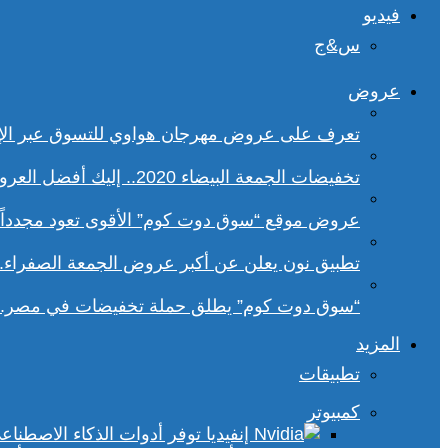
فيديو
س&ج
عروض
تعرف على عروض مهرجان هواوي للتسوق عبر الإ
تخفيضات الجمعة البيضاء 2020.. إليك أفضل العروض على هواتف سامسونج
عروض موقع “سوق دوت كوم” الأقوى تعود مجدداً.. تخفيضات حتى 70% خلا
تطبيق نون يعلن عن أكبر عروض الجمعة الصفراء.
“سوق دوت كوم” يطلق حملة تخفيضات في مصر.. 
المزيد
تطبيقات
كمبيوتر