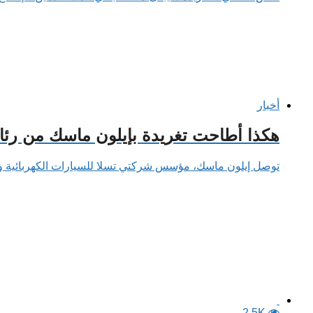
أخبار
هكذا أطاحت تغريدة بإيلون ماسك من رئا
توصل إيلون ماسك، مؤسس شركتي تسلا للسيارات الكهربائية وSpace X لتكنولوجيا الفضاء، إلى تسوية مع هيئات الرقابة الأمريكية، والتي سيتقدم بموجبها باستقالته..
2.5K