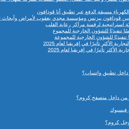
باء مسبقة الدفع عبر تطبيق أنا ڤودافون
ستراتيجية لرقمنة مراكز رعاية القلب
تنفيذيًا للشؤون الخارجية للمجموعة
داخل تطبيق واتساب؟
ع فيسبوك
وجل كروم؟