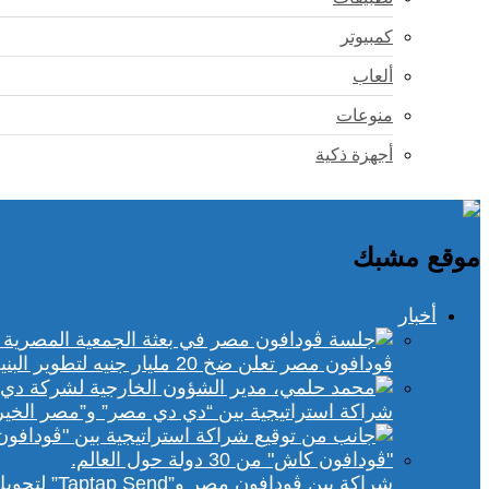
كمبيوتر
ألعاب
منوعات
أجهزة ذكية
موقع مشبك
أخبار
ڤودافون مصر تعلن ضخ 20 مليار جنيه لتطوير البنية التحتية الرقمية
شراكة استراتيجية بين “دي دي مصر” و”مصر الخير
شراكة بين ڤودافون مصر و”Taptap Send” لتحويل الأموال من 30 دولة لمحفظة “فودافون كاش”