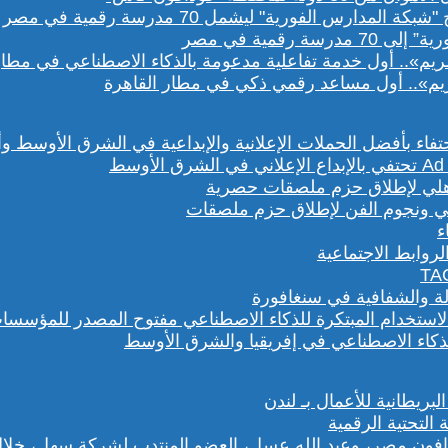
رقمية في مصر
يم».. أول مساعد رقمي ذكي في مطار القاهرة
هلي ونجوم الفن لإطلاق حزم ملصقات
روابط الاجتماعية
لة والشفافية في سنغافورة