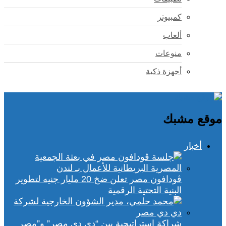
كمبيوتر
ألعاب
منوعات
أجهزة ذكية
موقع مشبك
أخبار
ڤودافون مصر تعلن ضخ 20 مليار جنيه لتطوير
البنية التحتية الرقمية
شراكة استراتيجية بين “دي دي مصر” و”مصر