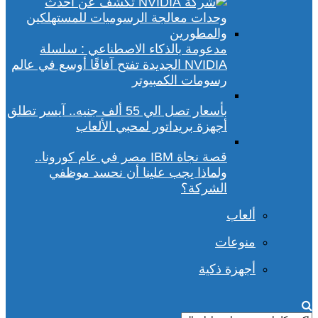
مدعومة بالذكاء الاصطناعي : سلسلة
NVIDIA الجديدة تفتح آفاقًا أوسع في عالم
رسومات الكمبيوتر
بأسعار تصل الي 55 ألف جنيه.. آيسر تطلق
أجهزة بريداتور لمحبي الألعاب
قصة نجاة IBM مصر في عام كورونا..
ولماذا يجب علينا أن نحسد موظفي
الشركة؟
ألعاب
منوعات
أجهزة ذكية