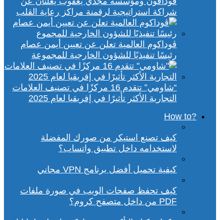
ڤودافون ومؤسسة مجدي يعقوب يعلنان عن
شراكة استراتيجية لرقمنة مراكز رعاية القلب
ڤوداكوم العالمية تعلن عن تعيين أيمن عصام
رئيسًا تنفيذيًا للشؤون الخارجية للمجموعة
“شاومي” تتقدم 16 مركزًا في تصنيف العلامات
التجارية الأكثر تأثيرًا في إفريقيا لعام 2025
?How to
كيف تصنع استيكر من صورك المفضلة
لاستخدامه داخل تطبيق واتساب؟
كيفية تحميل أفضل برنامج VPN مجاني
كيف تحفظ صفحات الويب في صورة ملفات
PDF من داخل متصفح كروم؟