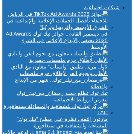
شبكات اجتماعية
في ديسمبر القادم.. جوائز تيك توك Ad Awards
2025 تحتفي بالإبداع الإعلاني في الشرق
الأوسط
لأول مرة.. تطبيق “واتساب” يتعاون مع النادي
الأهلي ونجوم الفن لإطلاق حزم ملصقات
تيك توك تطلع حملة رمضان_مع_تيك_توك
لتعزيز الروابط الاجتماعية
مارثون الثقة.. نظرة على مطبخ “تيك توك”
للمساءلة والشفافية في سنغافورة