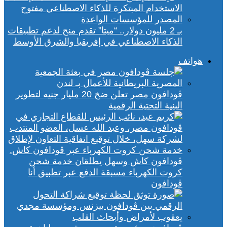
بـ 2 مليون دولار.. “ميتا” تقدم منح لدعم تطبيقات
الذكاء الاصطناعي في إفريقيا والشرق الأوسط
هواتف
ڤودافون مصر تعلن ضخ 20 مليار جنيه لتطوير
البنية التحتية الرقمية
ڤودافون كاش وسهل يطلقان خدمة شحن
كروت الكهرباء مسبقة الدفع عبر تطبيق أنا
ڤودافون