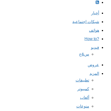
أخبار
شبكات اجتماعية
هواتف
?How to
فيديو
س&ج
عروض
المزيد
تطبيقات
كمبيوتر
ألعاب
منوعات