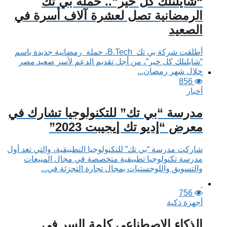
“شايلنلك كل خير”.. حملة بي تك
الرمضانية تصل لعشرة آلاف أسرة في
الصعيد
أطلقت شركة بي تك B.Tech، حملة رمضانية جديدة باسم
“شايلنلك كل خير”، من أجل تقديم الدعم لأسر صعيد مصر
خلال شهر رمضان...
856
أخبار
مدرسة “بي تك” للتكنولوجيا تشارك في
معرض “إديو تك إيجيبت 2023”
شاركت مدرسة “بي تك” للتكنولوجيا التطبيقية، والتي تعد أول
مدرسة تكنولوجيا تطبيقية متخصصة في مجال المبيعات
والتسويق واللوجستيات بمجال تجارة التجزئة في...
756
أجهزة ذكية
الذكاء الاصطناعي كلمة السر في