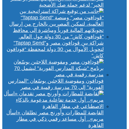
الخير” لدعم حملة صك الأضحية
شراكة بين ڤودافون مصر و”Taptap Send”
لتحويل الأموال من 30 دولة لمحفظة “فودافون
كاش”
فودافون ومفوضية اللاجئين يوسّعان “المدارس
الفورية” إلى 70 مدرسة رقمية في مصر
القابضة للمطارات وأورنچ مصر تطلقان «اسأل
مريم».. أول مساعد رقمي ذكي في مطار
القاهرة