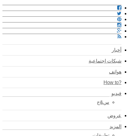
أخبار
شبكات اجتماعية
هواتف
?How to
فيديو
س&ج
عروض
المزيد
تطبيقات