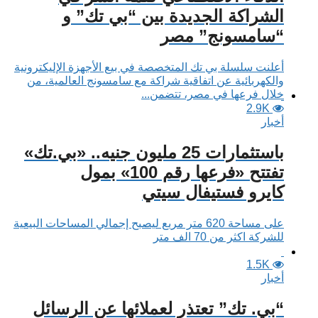
الشراكة الجديدة بين “بي تك” و
“سامسونج” مصر
أعلنت سلسلة بي تك المتخصصة في بيع الأجهزة الإليكترونية
والكهربائية عن اتفاقية شراكة مع سامسونج العالمية، من
خلال فرعها في مصر، تتضمن...
2.9K
أخبار
باستثمارات 25 مليون جنيه.. «بي.تك»
تفتتح «فرعها رقم 100» بمول
كايرو فستيفال سيتي
على مساحة 620 متر مربع ليصبح إجمالي المساحات البيعية
للشركة اكثر من 70 الف متر
1.5K
أخبار
“بي. تك” تعتذر لعملائها عن الرسائل