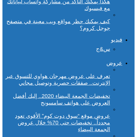
هكذا يمكنك التأكد من مشاركة واتساب لبياناتك
مع فيسبوك
كيف يمكنك حظر مواقع ويب معينة في متصفح
جوجل كروم؟
فيديو
س&ج
عروض
تعرف على عروض مهرجان هواوي للتسوق عبر
الإنترنت.. صفقات حصرية وتوصيل مجاني
تخفيضات الجمعة البيضاء 2020.. إليك أفضل
العروض على هواتف سامسونج
عروض موقع “سوق دوت كوم” الأقوى تعود
مجدداً.. تخفيضات حتى 70% خلال عروض
الجمعة البيضاء