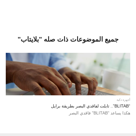
جميع الموضوعات ذات صله "بلايتاب"
أجهزة ذكية
“BLITAB”.. تابلت لفاقدي البصر بطريقة برايل
هكذا يساعد "BLITAB" فاقدي البصر