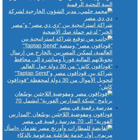
البنية التحتية الرقمية
شراكة استراتيجية بين “دي دي مصر” و”مصر
الخير” لدعم حملة صك الأضحية
شراكة بين ڤودافون مصر و”Taptap Send”
لتحويل الأموال من 30 دولة لمحفظة “فودافون
كاش”
فودافون ومفوضية اللاجئين يوسّعان “المدارس
الفورية” إلى 70 مدرسة رقمية في مصر