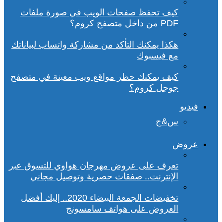
كيف تحفظ صفحات الويب في صورة ملفات
PDF من داخل متصفح كروم؟
هكذا يمكنك التأكد من مشاركة واتساب لبياناتك
مع فيسبوك
كيف يمكنك حظر مواقع ويب معينة في متصفح
جوجل كروم؟
فيديو
س&ج
عروض
تعرف على عروض مهرجان هواوي للتسوق عبر
الإنترنت.. صفقات حصرية وتوصيل مجاني
تخفيضات الجمعة البيضاء 2020.. إليك أفضل
العروض على هواتف سامسونج