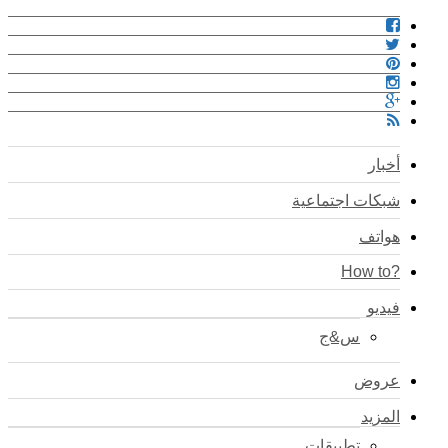
أخبار
شبكات اجتماعية
هواتف
?How to
فيديو
س&ج
عروض
المزيد
تطبيقات