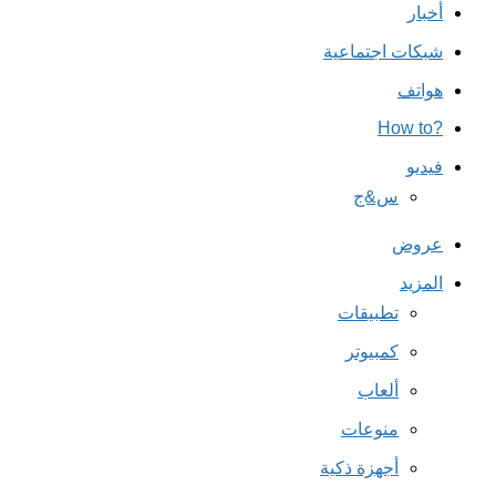
أخبار
شبكات اجتماعية
هواتف
?How to
فيديو
س&ج
عروض
المزيد
تطبيقات
كمبيوتر
ألعاب
منوعات
أجهزة ذكية