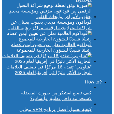
ڤودافون ومؤسسة مجدي يعقوب يعلنان عن
شراكة استراتيجية لرقمنة مراكز رعاية القلب
ڤوداكوم العالمية تعلن عن تعيين أيمن عصام
رئيسًا تنفيذيًا للشؤون الخارجية للمجموعة
“شاومي” تتقدم 16 مركزًا في تصنيف العلامات
التجارية الأكثر تأثيرًا في إفريقيا لعام 2025
?How to
كيف تصنع استيكر من صورك المفضلة
لاستخدامه داخل تطبيق واتساب؟
كيفية تحميل أفضل برنامج VPN مجاني