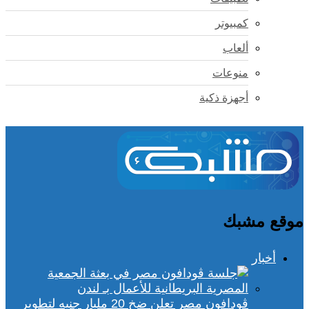
كمبيوتر
ألعاب
منوعات
أجهزة ذكية
موقع مشبك
أخبار
ڤودافون مصر تعلن ضخ 20 مليار جنيه لتطوير