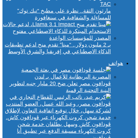
مارثون الثقة.. نظرة على مطبخ “تيك توك”
للمساءلة والشفافية في سنغافورة
بـ 2 مليون دولار.. “ميتا” تقدم منح لدعم تطبيقات
الذكاء الاصطناعي في إفريقيا والشرق الأوسط
هواتف
ڤودافون مصر تعلن ضخ 20 مليار جنيه لتطوير
البنية التحتية الرقمية
ڤودافون كاش وسهل يطلقان خدمة شحن
كروت الكهرباء مسبقة الدفع عبر تطبيق أنا
ڤودافون