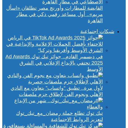
القابضة للمطارات وأورنچ مصر تطلقان «اسأل
مريم».. أول مساعد رقمي ذكي في مطار
القاهرة
شبكات اجتماعية
في ديسمبر القادم.. جوائز تيك توك Ad Awards
2025 تحتفي بالإبداع الإعلاني في الشرق
الأوسط
لأول مرة.. تطبيق “واتساب” يتعاون مع النادي
الأهلي ونجوم الفن لإطلاق حزم ملصقات
تيك توك تطلع حملة رمضان_مع_تيك_توك
لتعزيز الروابط الاجتماعية