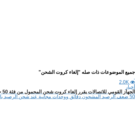
جميع الموضوعات ذات صله "إلغاء كروت الشحن"
2.0K
أخبار
الجهاز القومي للاتصالات يقرر إلغاء كروت شحن المحمول من فئة 50 جنيها فأكثر.. ما السبب؟!
50 ضعف الرصيد المشحون دقائق ووحدات مجانية عند شحن الرصيد باستخدام وسائل الدفع الإلكتروني