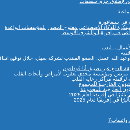
لفن لإطلاق حزم ملصقات
ماعية
ة في سنغافورة
الدفع عبر تطبيق أنا ڤودافون
رقمنة مراكز رعاية القلب
شؤون الخارجية للمجموعة
 واتساب؟