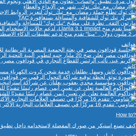
لأول مرة.. تطبيق “واتساب” يتعاون مع النادي الأهلي ونجوم ا
تيك توك تطلع حملة رمضان_مع_تيك_توك لتعزيز الروابط الاجت
مارثون الثقة.. نظرة على مطبخ “تيك توك” للمساءلة والشفافي
بـ 2 مليون دولار.. “ميتا” تقدم منح لدعم تطبيقات الذكاء الاصطناعي في إفريقيا والشرق الأوسط
هواتف
ڤودافون مصر تعلن ضخ 20 مليار جنيه لتطوير البنية التحتية الرقمية
ڤودافون كاش وسهل يطلقان خدمة شحن كروت الكهرباء مسبقة 
ڤودافون ومؤسسة مجدي يعقوب يعلنان عن شراكة استراتيجية ل
ڤوداكوم العالمية تعلن عن تعيين أيمن عصام رئيسًا تنفيذيًا لل
“شاومي” تتقدم 16 مركزًا في تصنيف العلامات التجارية الأكثر تأثيرًا في إفريقيا لعام 2025
?How to
كيف تصنع استيكر من صورك المفضلة لاستخدامه داخل تطبيق