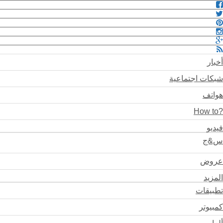
أخبار
شبكات اجتماعية
هواتف
?How to
فيديو
س&ج
عروض
المزيد
تطبيقات
كمبيوتر