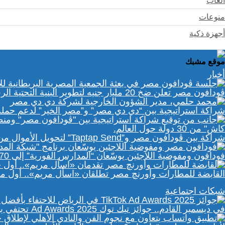
ألعاب
منوعات
أجهزة ذكية
موقع مشبك
أخبار
ڤودافون مصر تعلن ضخ 20 مليار جنيه لتطوير البنية التحتية الرقمية
شراكة استراتيجية بين “دي دي مصر” و”مصر الخير” لدعم حمل
شراكة بين ڤودافون مصر و”Taptap Send” لتحويل الأموال من 30 دولة لمحفظة “فودافون كاش”
فودافون ومفوضية اللاجئين يوسّعان “المدارس الفورية” إلى 70 مدرسة رقمية في مصر
القابضة للمطارات وأورنچ مصر تطلقان «اسأل مريم».. أول 
شبكات اجتماعية
في ديسمبر القادم.. جوائز تيك توك Ad Awards 2025 تحتفي بالإبداع الإعلاني في الشرق الأوسط