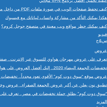
كيفية تحميل أفضل برنامج VPN مجاني
كيف تحفظ صفحات الويب في صورة ملفات PDF من داخل متصفح كروم؟
هكذا يمكنك التأكد من مشاركة واتساب لبياناتك مع فيسبوك
كيف يمكنك حظر مواقع ويب معينة في متصفح جوجل كروم؟
فيديو
س&ج
عروض
تعرف على عروض مهرجان هواوي للتسوق عبر الإنترنت.. صف
تخفيضات الجمعة البيضاء 2020.. إليك أفضل العروض على هواتف سامسونج
عروض موقع “سوق دوت كوم” الأقوى تعود مجدداً.. تخفيضات حتى 70% خلال عروض الجمعة ا
تطبيق نون يعلن عن أكبر عروض الجمعة الصفراء.. عروض وخصو
“سوق دوت كوم” يطلق حملة تخفيضات في مصر.. تعرف على ا
المزيد