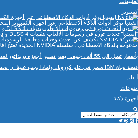
تطبيقات
كمبيوتر
إنفيديا توفر أدوات الذكاء الاصطناعي عبر أجهزة الكمبيوتر المحمولة e RTX 50 Series
“إنفيديا” تحدث ثورة في رسومات الألعاب بتقنيات DLSS 4 و Path Tracing
مدعومة بالذكاء الاصطناعي : سلسلة NVIDIA الجديدة تفتح آفاقًا أوسع في عالم رسومات الكمبيوتر
بأسعار تصل الي 55 ألف جنيه.. آيسر تطلق أجهزة بريداتور لمحبي الألعاب
قصة نجاة IBM مصر في عام كورونا.. ولماذا يجب علينا أن نحسد موظفي الشركة؟
ألعاب
منوعات
أجهزة ذكية