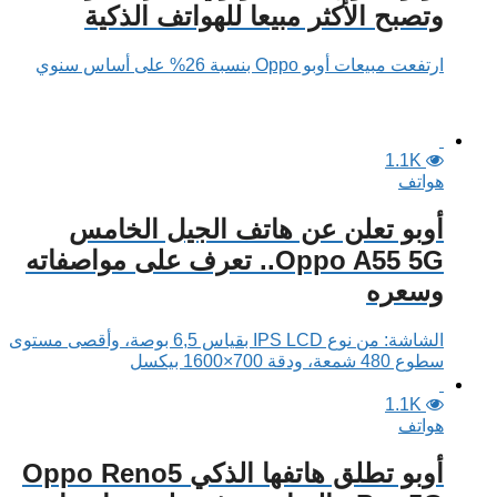
وتصبح الأكثر مبيعا للهواتف الذكية
ارتفعت مبيعات أوبو Oppo بنسبة 26% على أساس سنوي
1.1K
هواتف
أوبو تعلن عن هاتف الجيل الخامس
Oppo A55 5G.. تعرف على مواصفاته
وسعره
الشاشة: من نوع IPS LCD بقياس 6,5 بوصة، وأقصى مستوى
سطوع 480 شمعة، ودقة 700×1600 بيكسل
1.1K
هواتف
أوبو تطلق هاتفها الذكي Oppo Reno5