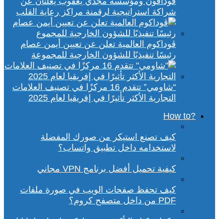
ڤودافون ومؤسسة مجدي يعقوب يعلنان عن
شراكة استراتيجية لرقمنة مراكز رعاية القلب
ڤوداكوم العالمية تعلن عن تعيين أيمن عصام
رئيسًا تنفيذيًا للشؤون الخارجية للمجموعة
“شاومي” تتقدم 16 مركزًا في تصنيف العلامات
التجارية الأكثر تأثيرًا في إفريقيا لعام 2025
?How to
كيف تصنع استيكر من صورك المفضلة
لاستخدامه داخل تطبيق واتساب؟
كيفية تحميل أفضل برنامج VPN مجاني
كيف تحفظ صفحات الويب في صورة ملفات
PDF من داخل متصفح كروم؟