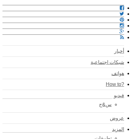
أخبار
شبكات اجتماعية
هواتف
?How to
فيديو
س&ج
عروض
المزيد
تطبيقات