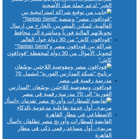
الخير” لدعم حملة صك الأضحية
شراكة بين ڤودافون مصر و”Taptap Send”
لتحويل الأموال من 30 دولة لمحفظة “فودافون
كاش”
فودافون ومفوضية اللاجئين يوسّعان “المدارس
الفورية” إلى 70 مدرسة رقمية في مصر
القابضة للمطارات وأورنچ مصر تطلقان «اسأل
مريم».. أول مساعد رقمي ذكي في مطار
القاهرة