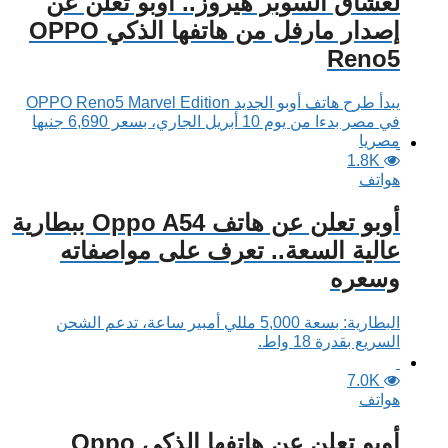
لعشاق السوبر هيروز.. أوبو تعلن عن
إصدار مارفل من هاتفها الذكي OPPO
Reno5
يبدأ طرح هاتف أوبو الجديد OPPO Reno5 Marvel Edition
في مصر بدءا من يوم 10 أبريل الجاري، بسعر 6,690 جنيها
مصريا
1.8K
هواتف
أوبو تعلن عن هاتف Oppo A54 ببطارية
عالية السعة.. تعرف على مواصفاته
وسعره
البطارية: بسعة 5,000 مللي أمبير ساعة، تدعم الشحن
السريع بقدرة 18 واط.
7.0K
هواتف
أوبو تعلن عن هاتفها الذكي Oppo