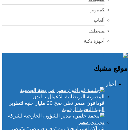
كمبيوتر
ألعاب
منوعات
أجهزة ذكية
موقع مشبك
أخبار
ڤودافون مصر تعلن ضخ 20 مليار جنيه لتطوير
البنية التحتية الرقمية
شراكة استراتيجية بين “دي دي مصر” و”مصر