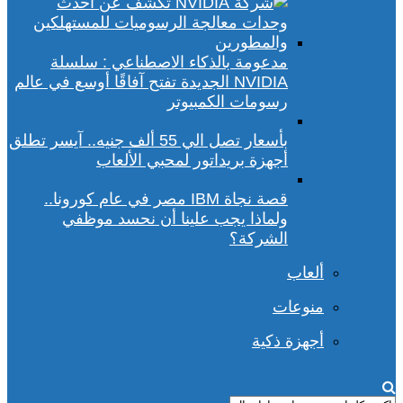
مدعومة بالذكاء الاصطناعي : سلسلة
NVIDIA الجديدة تفتح آفاقًا أوسع في عالم
رسومات الكمبيوتر
بأسعار تصل الي 55 ألف جنيه.. آيسر تطلق
أجهزة بريداتور لمحبي الألعاب
قصة نجاة IBM مصر في عام كورونا..
ولماذا يجب علينا أن نحسد موظفي
الشركة؟
ألعاب
منوعات
أجهزة ذكية