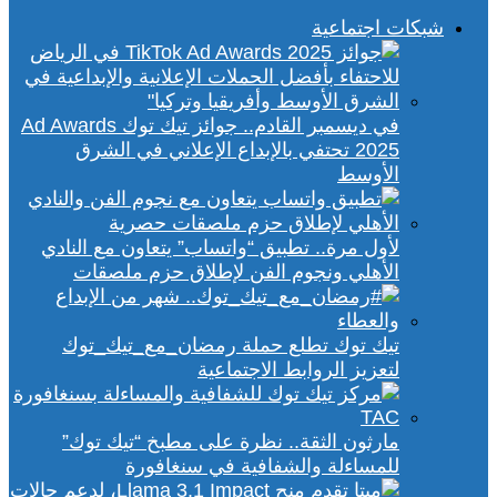
شبكات اجتماعية
في ديسمبر القادم.. جوائز تيك توك Ad Awards
2025 تحتفي بالإبداع الإعلاني في الشرق
الأوسط
لأول مرة.. تطبيق “واتساب” يتعاون مع النادي
الأهلي ونجوم الفن لإطلاق حزم ملصقات
تيك توك تطلع حملة رمضان_مع_تيك_توك
لتعزيز الروابط الاجتماعية
مارثون الثقة.. نظرة على مطبخ “تيك توك”
للمساءلة والشفافية في سنغافورة