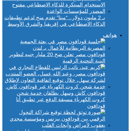
بـ 2 مليون دولار.. “ميتا” تقدم منح لدعم تطبيقات
الذكاء الاصطناعي في إفريقيا والشرق الأوسط
هواتف
ڤودافون مصر تعلن ضخ 20 مليار جنيه لتطوير
البنية التحتية الرقمية
ڤودافون كاش وسهل يطلقان خدمة شحن
كروت الكهرباء مسبقة الدفع عبر تطبيق أنا
ڤودافون