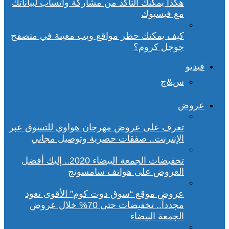
هكذا يمكنك التأكد من مشاركة واتساب لبياناتك
مع فيسبوك
كيف يمكنك حظر مواقع ويب معينة في متصفح
جوجل كروم؟
فيديو
س&ج
عروض
تعرف على عروض مهرجان هواوي للتسوق عبر
الإنترنت.. صفقات حصرية وتوصيل مجاني
تخفيضات الجمعة البيضاء 2020.. إليك أفضل
العروض على هواتف سامسونج
عروض موقع “سوق دوت كوم” الأقوى تعود
مجدداً.. تخفيضات حتى 70% خلال عروض
الجمعة البيضاء