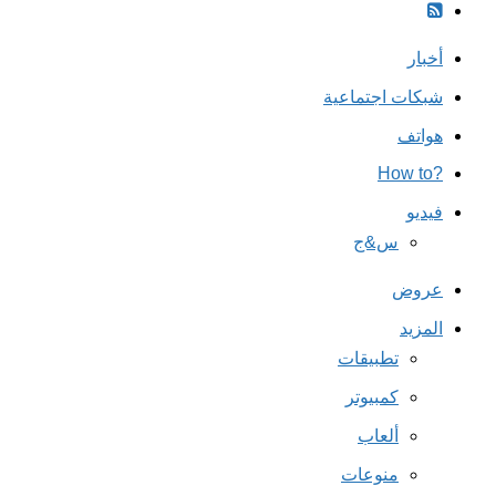
أخبار
شبكات اجتماعية
هواتف
?How to
فيديو
س&ج
عروض
المزيد
تطبيقات
كمبيوتر
ألعاب
منوعات