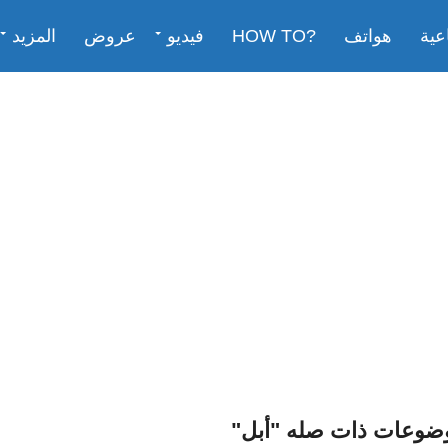
عية
هواتف
?HOW TO
فيديو
عروض
المزيد
وضوعات ذات صله "أبل"