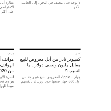
لا يوجد شئ مخيف في التحول إلى الجانب
نظارة أبل 
الآخر
الافتراضي 
على أكثر من 10 كاميرات تتبع 
أخبار
هواتف
كمبيوتر نادر من أبل معروض للبيع
هواتف أي
مقابل مليون ونصف دولار.. ما
الهواتف 
السبب؟!
من 2020
جهاز Apple 1 المعروض للبيع هو واحد من
أول 560 جهاز صنعها جوبز وزنياك بأنفسهم
مبيعا للهوا