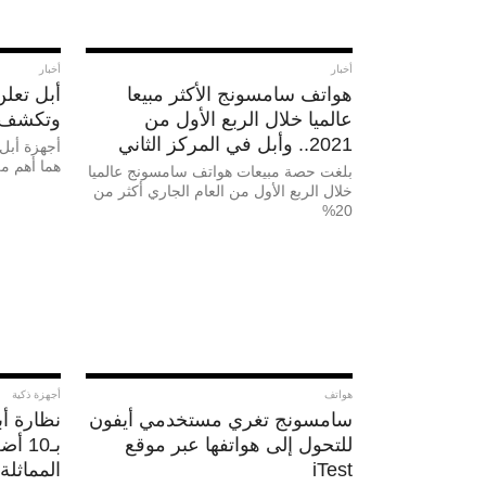
أخبار
أخبار
هواتف سامسونج الأكثر مبيعا
أبل تعلن
عالميا خلال الربع الأول من
وتكشف خ
2021.. وأبل في المركز الثاني
أجهزة أبل 
هما أهم من
بلغت حصة مبيعات هواتف سامسونج عالميا
خلال الربع الأول من العام الجاري أكثر من
20%
هواتف
أجهزة ذكية
سامسونج تغري مستخدمي أيفون
نظارة أ
للتحول إلى هواتفها عبر موقع
بـ10
iTest
المماثلة!