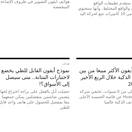
هواتف أيفون التصوير في ظروف الإضاءة
ستقدم تطبيقات الواقع
المنخفضة
والواقع المختلط، وأنها ستحتوي
لحركة اليد
هواتف
فون الأكثر مبيعا من بين
نموذج أيفون القابل للطي يخضع
الذكية خلال الربع الأخير
لاختبارات المتانة.. متى سيصل
إلى الأسواق؟!
للمرة الأولى من 6 سنوات، تختفي شركة
حصلت أبل بالفعل على براءة اختراع لجهاز
هواوي Huawei عن قائمة الخمسة الأعلى
يتضمن شاشتين منفصلتين يمكن جمعهما
تف الذكية عالميا
معا بمفصل للحصول على هاتف واحد قابل
للطي