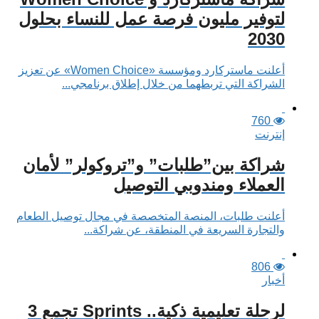
لتوفير مليون فرصة عمل للنساء بحلول
2030
أعلنت ماستركارد ومؤسسة «Women Choice» عن تعزيز
الشراكة التي تربطهما من خلال إطلاق برنامجي...
760
إنترنت
شراكة بين”طلبات” و”تروكولر” لأمان
العملاء ومندوبي التوصيل
أعلنت طلبات، المنصة المتخصصة في مجال توصيل الطعام
والتجارة السريعة في المنطقة، عن شراكة...
806
أخبار
لرحلة تعليمية ذكية.. Sprints تجمع 3