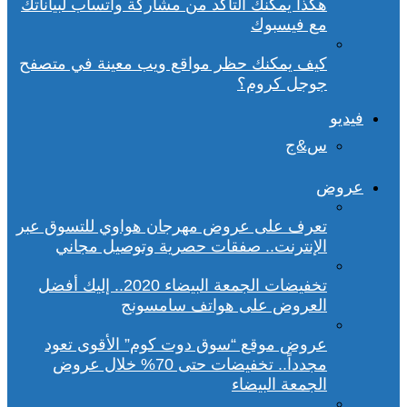
هكذا يمكنك التأكد من مشاركة واتساب لبياناتك
مع فيسبوك
كيف يمكنك حظر مواقع ويب معينة في متصفح
جوجل كروم؟
فيديو
س&ج
عروض
تعرف على عروض مهرجان هواوي للتسوق عبر
الإنترنت.. صفقات حصرية وتوصيل مجاني
تخفيضات الجمعة البيضاء 2020.. إليك أفضل
العروض على هواتف سامسونج
عروض موقع “سوق دوت كوم” الأقوى تعود
مجدداً.. تخفيضات حتى 70% خلال عروض
الجمعة البيضاء