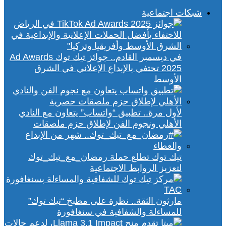
شبكات اجتماعية
في ديسمبر القادم.. جوائز تيك توك Ad Awards
2025 تحتفي بالإبداع الإعلاني في الشرق
الأوسط
لأول مرة.. تطبيق “واتساب” يتعاون مع النادي
الأهلي ونجوم الفن لإطلاق حزم ملصقات
تيك توك تطلع حملة رمضان_مع_تيك_توك
لتعزيز الروابط الاجتماعية
مارثون الثقة.. نظرة على مطبخ “تيك توك”
للمساءلة والشفافية في سنغافورة