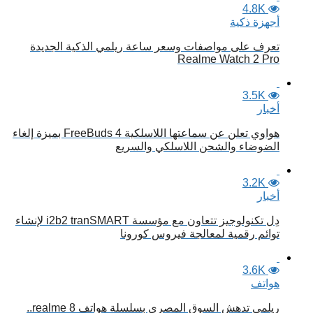
4.8K
أجهزة ذكية
تعرف على مواصفات وسعر ساعة ريلمي الذكية الجديدة
Realme Watch 2 Pro
3.5K
أخبار
هواوي تعلن عن سماعتها اللاسلكية FreeBuds 4 بميزة إلغاء
الضوضاء والشحن اللاسلكي والسريع
3.2K
أخبار
دِل تكنولوجيز تتعاون مع مؤسسة i2b2 tranSMART لإنشاء
توائم رقمية لمعالجة فيروس كورونا
3.6K
هواتف
ريلمي تدهش السوق المصري بسلسلة هواتف realme 8..