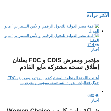
الأكثر قراءة
714
أخبار
مؤتمر ومعرض CDIS و FDC يعلنان
إطلاق نسخة مشتركة مايو القادم
أعلنت اللجنة المنظمة المشتركة بين مؤتمر ومعرض FDC
خلال فعاليات الدورة السادسة، ومؤتمر ومعرض...
680
أخبار
شراكة ماستركارد و Women Choice