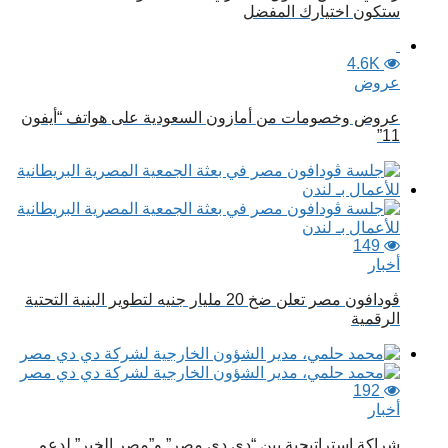
ستكون اختيارك المفضل
4.6K
عروض
عروض وخصومات من أمازون السعودية على هواتف “أيفون
11”
149
أخبار
ڤودافون مصر تعلن ضخ 20 مليار جنيه لتطوير البنية التحتية
الرقمية
192
أخبار
شراكة استراتيجية بين “دي دي مصر” و”مصر الخير” لدعم