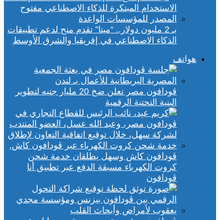
بـ 2 مليون دولار.. “ميتا” تقدم منح لدعم تطبيقات
الذكاء الاصطناعي في إفريقيا والشرق الأوسط
هواتف
ڤودافون مصر تعلن ضخ 20 مليار جنيه لتطوير
البنية التحتية الرقمية
ڤودافون كاش وسهل يطلقان خدمة شحن
كروت الكهرباء مسبقة الدفع عبر تطبيق أنا
ڤودافون