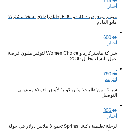
714
أخبار
مؤتمر ومعرض CDIS و FDC يعلنان إطلاق نسخة مشتركة
مايو القادم
680
أخبار
شراكة ماستركارد و Women Choice لتوفير مليون فرصة
عمل للنساء بحلول 2030
760
إنترنت
شراكة بين”طلبات” و”تروكولر” لأمان العملاء ومندوبي
التوصيل
806
أخبار
لرحلة تعليمية ذكية.. Sprints تجمع 3 ملايين دولار في جولة