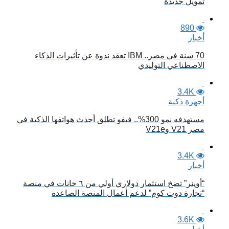
تمويل جديدة
890
أخبار
70 سنة في مصر.. IBM تعقد ندوة عن تأثيرات الذكاء
الاصطناعي التوليدي
3.4K
أجهزة ذكية
مستهدفه نمو 300%.. فيفو تطلق أحدث هواتفها الذكية في
مصر V21 وV21e
3.4K
أخبار
“أوپنر” تضخ استثمار دولاري أولي من ٦ خانات في منصة
“تجارة دوت كوم” لدعم أعمال المنصة الصاعدة
3.6K