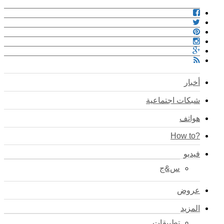
أخبار
شبكات اجتماعية
هواتف
?How to
فيديو
س&ج
عروض
المزيد
تطبيقات