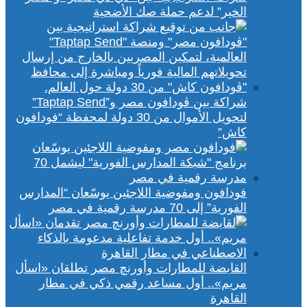
الخير” لدعم حملة صك الأضحية
شراكة بين ڤودافون مصر و”Taptap Send”
لتحويل الأموال من 30 دولة لمحفظة “فودافون
كاش”
فودافون ومفوضية اللاجئين يوسّعان “المدارس
الفورية” إلى 70 مدرسة رقمية في مصر
القابضة للمطارات وأورنچ مصر تطلقان «اسأل
مريم».. أول مساعد رقمي ذكي في مطار
القاهرة