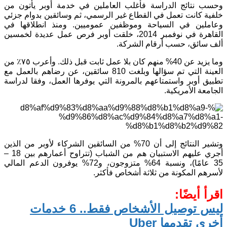
وحسب نتائج الدراسة فأغلب العاملين في خدمة أوبر يأتون من
خلفية كانت تعمل في القطاع غير الرسمي، ثم وسائقين بدوام جزئي
وعاملين في السياحة وموظفين عموميين. ومنذ انطلاقها في
القاهرة في نوفمبر 2014، خلقت أوبر فرص عمل عديدة لخمسين
ألف سائق، حسب أرقام الشركة.
وما يزيد عن 40% منهم كان بلا عمل ثابت قبل ذلك. وأعرب ٧٥٪ من
العينة التي تم سؤالها وبلغت 810 سائقين، عن رضاهم بالعمل مع
تطبيق أوبر واستمتاعهم بالمرونة التي يوفرها العمل، وفقا لدراسة
الجامعة الأمريكية.
وتشير النتائج إلى أن 70% من السائقين الشركاء لأوبر من الذين
أجري عليهم الاستبيان هم من الشباب (تتراوح أعمارهم بين 18 –
35 عامًا)، ونسبة 64% متزوجون، و72% يوفرون الدعم المالي
لأسرهم المكونة من ثلاثة أشخاص فأكثر.
اقرأ أيضًا:
ليس توصيل الأشخاص فقط.. 6 خدمات
أخرى تقدمها Uber