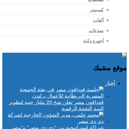
كمبيوتر
ألعاب
منوعات
أجهزة ذكية
موقع مشبك
أخبار
ڤودافون مصر تعلن ضخ 20 مليار جنيه لتطوير
البنية التحتية الرقمية
شراكة استراتيجية بين “دي دي مصر” و”مصر