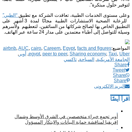
لتوفير حلول مبتكرة”.
وعلى مستوى الخدمات الطبية، تعاقدت الشركة مع تطبيق
“
الطبي
”
للرعاية الصحية الاستشارات الطبية مجانًا لمدة 3 أشهر على
التطبيق الخاص بها لصالح شركائها من السائقين، لتعطيهم ولأسرهم
وسيلة للتواصل إلى أطباء معتمدين على مدار 24 ساعة عبر الهاتف.
المواضيع:
facts and figures
,
Egypt
,
Careem
,
cairo
,
AUC
,
airbnb
Uber
,
Taxi
,
Sharing economy
,
peer to peer
,
egypt
,
أوبر
,
الجامعة الأمريكية
,
السياحة
,
تاكسي
Share
Tweet
Share
Share
البريد الالكترونى
اقرأ أيضًا
أوبر تجمع خبراء متخصصين في الشرق الأوسط وشمال
إفريقيا لمناقشة حماية البيانات والابتكار المسؤول