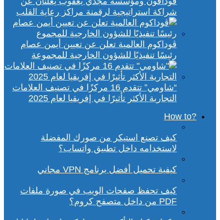
ڤودافون ومؤسسة مجدي يعقوب يعلنان عن
شراكة استراتيجية لرقمنة مراكز رعاية القلب
ڤوداكوم العالمية تعلن عن تعيين أيمن عصام
رئيسًا تنفيذيًا للشؤون الخارجية للمجموعة
“شاومي” تتقدم 16 مركزًا في تصنيف العلامات
التجارية الأكثر تأثيرًا في إفريقيا لعام 2025
?How to
كيف تصنع استيكر من صورك المفضلة
لاستخدامه داخل تطبيق واتساب؟
كيفية تحميل أفضل برنامج VPN مجاني
كيف تحفظ صفحات الويب في صورة ملفات
PDF من داخل متصفح كروم؟