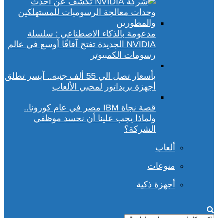
مدعومة بالذكاء الاصطناعي : سلسلة
NVIDIA الجديدة تفتح آفاقًا أوسع في عالم
رسومات الكمبيوتر
بأسعار تصل الي 55 ألف جنيه.. آيسر تطلق
أجهزة بريداتور لمحبي الألعاب
قصة نجاة IBM مصر في عام كورونا..
ولماذا يجب علينا أن نحسد موظفي
الشركة؟
ألعاب
منوعات
أجهزة ذكية