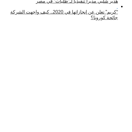
هدير شلبي مديرا تنفيذيا لـ”طلبات” في مصر
“كريم” تعلن عن إنجازاتها في 2020.. كيف واجهت الشركة
جائحة كورونا؟