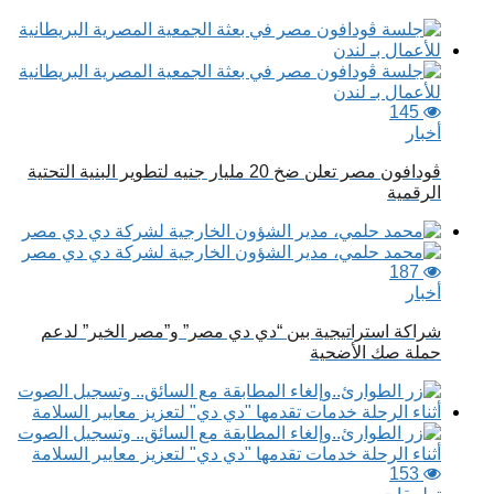
145
أخبار
ڤودافون مصر تعلن ضخ 20 مليار جنيه لتطوير البنية التحتية
الرقمية
187
أخبار
شراكة استراتيجية بين “دي دي مصر” و”مصر الخير” لدعم
حملة صك الأضحية
153