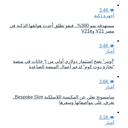
3.4K
أجهزة ذكية
مستهدفه نمو 300%.. فيفو تطلق أحدث هواتفها الذكية في
مصر V21 وV21e
3.4K
أخبار
“أوپنر” تضخ استثمار دولاري أولي من ٦ خانات في منصة
“تجارة دوت كوم” لدعم أعمال المنصة الصاعدة
3.6K
أخبار
سامسونج تعلن عن المكنسة اللاسلكية Bespoke Slim..
تعرف على مواصفاتها وسعرها
3.1K
أخبار