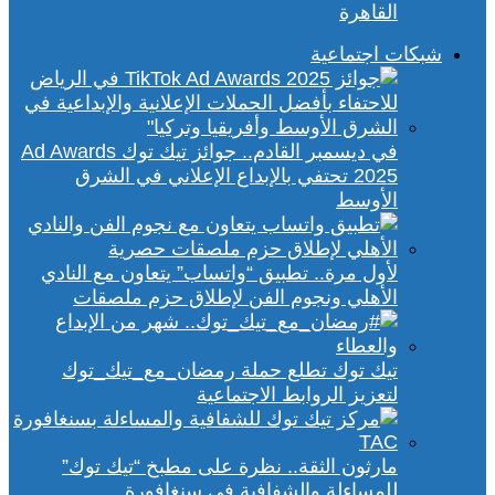
القاهرة
شبكات اجتماعية
في ديسمبر القادم.. جوائز تيك توك Ad Awards
2025 تحتفي بالإبداع الإعلاني في الشرق
الأوسط
لأول مرة.. تطبيق “واتساب” يتعاون مع النادي
الأهلي ونجوم الفن لإطلاق حزم ملصقات
تيك توك تطلع حملة رمضان_مع_تيك_توك
لتعزيز الروابط الاجتماعية
مارثون الثقة.. نظرة على مطبخ “تيك توك”
للمساءلة والشفافية في سنغافورة