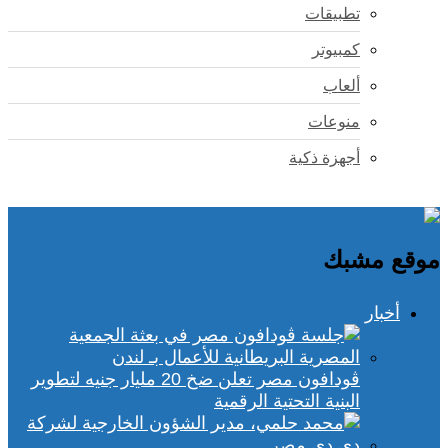
تطبيقات
كمبيوتر
ألعاب
منوعات
أجهزة ذكية
موقع مشبك
أخبار
ڤودافون مصر تعلن ضخ 20 مليار جنيه لتطوير
البنية التحتية الرقمية