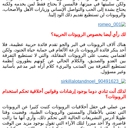
ولكن سلبيتها في ميزتها، فالمسن لا يحتاج فقط لمن يخدمه ولكنه
يحتاج بشدة إلى الحب والتواصل الإنساني وزيارات الأهل والأصحاب،
والروبوتات لن تستطيع تقديم ذلك الود إلينا.
لك رأي أيضا بخصوص الروبوتات الحربية؟
هناك آلاف الروبوتات في البر والجو تقدم فائدة حربية عظيمة، فلا
أحد ينكر فائدة الروبوتات نازعة الألغام في حماية حياة الجنود، ولكن
اهتمامي ينصب على الروبوتات المقاتلة، والتي لا تستطيع التفرقة
بين العدو والصديق، والكلام الحالي عن كونهم يطورون أنظمة
تستطيع التفرقة بين المذنب والبريء كلام أراه غير مدعم بأسانيد
وغير مسؤول.
لذلك أنت تنادي دوما بوجود إرشادات وقوانين أخلاقية تحكم استخدام
الروبوتات؟
من عملي في حقل أخلاقيات الروبوتات كتبت كثيرا عن الروبوتات
التي تعتني بالأطفال والمسنين والروبوتات الطبية، وقضيت وقتا
طويلا أدرس التشريعات الحالية التي تحكم ذلك، وأري أنها ما زالت
قاصرة، ولا أجد مبررا لتلك الآراء التي تقول بوجود مزيد من الوقت