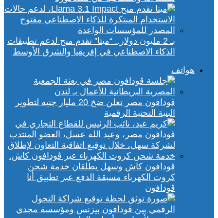
بـ 2 مليون دولار.. “ميتا” تقدم منح لدعم تطبيقات
الذكاء الاصطناعي في إفريقيا والشرق الأوسط
هواتف
ڤودافون مصر تعلن ضخ 20 مليار جنيه لتطوير
البنية التحتية الرقمية
ڤودافون كاش وسهل يطلقان خدمة شحن
كروت الكهرباء مسبقة الدفع عبر تطبيق أنا
ڤودافون