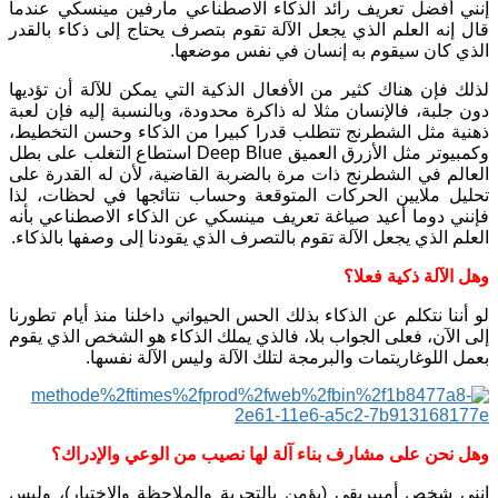
إنني أفضل تعريف رائد الذكاء الاصطناعي مارفين مينسكي عندما
قال إنه العلم الذي يجعل الآلة تقوم بتصرف يحتاج إلى ذكاء بالقدر
الذي كان سيقوم به إنسان في نفس موضعها.
لذلك فإن هناك كثير من الأفعال الذكية التي يمكن للآلة أن تؤديها
دون جلبة، فالإنسان مثلا له ذاكرة محدودة، وبالنسبة إليه فإن لعبة
ذهنية مثل الشطرنج تتطلب قدرا كبيرا من الذكاء وحسن التخطيط،
وكمبيوتر مثل الأزرق العميق Deep Blue استطاع التغلب على بطل
العالم في الشطرنج ذات مرة بالضربة القاضية، لأن له القدرة على
تحليل ملايين الحركات المتوقعة وحساب نتائجها في لحظات، لذا
فإنني دوما أعيد صياغة تعريف مينسكي عن الذكاء الاصطناعي بأنه
العلم الذي يجعل الآلة تقوم بالتصرف الذي يقودنا إلى وصفها بالذكاء.
وهل الآلة ذكية فعلا؟
لو أننا نتكلم عن الذكاء بذلك الحس الحيواني داخلنا منذ أيام تطورنا
إلى الآن، فعلى الجواب بلا، فالذي يملك الذكاء هو الشخص الذي يقوم
بعمل اللوغاريتمات والبرمجة لتلك الآلة وليس الآلة نفسها.
وهل نحن على مشارف بناء آلة لها نصيب من الوعي والإدراك؟
إنني شخص أمبيريقي (يؤمن بالتجربة والملاحظة والاختبار)، وليس