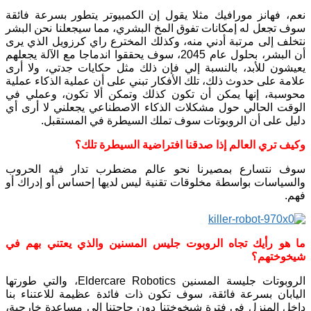
نعم، فهانز مورافيك مثلا يقول إن الكمبيوتر يتطور بسرعة فائقة
سوف تجعل له إمكانات تفوق المخ البشري، مما سيجعلنا نحن البشر
نتخلف إلى مرتبة أدني منه، وكذلك المخترع راي كرزويل الذي يرى
أن البشر، بحلول عام 2045، سوف يحققوا اندماجا مع الآلة يجعلهم
يعيشون للأبد، بالنسبة إلي فإن ذلك مثل حكايات جدتي، ولا أرى
علامة على حدوث ذلك، تلك الأفكار تبني على أن عملية الذكاء عملية
محوسبة، إنها يمكن أن تكون كذلك وتمكن ألا تكون، وعملي في
الوقت الحالي حول مشكلات الذكاء الاصطناعي يجعلني لا أرى أي
دليل على أن الروبوتات سوف تملك السيطرة في المستقبل.
وكيف تري العالم إذا صدقنا افتراضية السيطرة تلك؟
سوف نتسارع بمصيرنا نحو عالم مضطرب تدار فيه الحروب
والسياسات بواسطة مخلوقات تقنية ليس لديها إحساس أو إدراك أو
فهم.
ما هو رأيك تجاه الروبوت جليس المسنين والذي يعتني بهم في
شيخوختهم؟
الروبوتات جليسة المسنين Eldercare Robotics، والتي طورتها
اليابان بسرعة فائقة، سوف تكون ذات فائدة عظيمة للاعتناء بنا
داخل المنزل في فترة شيخوختنا دون حاجتنا إلي مساعدة خارجية،