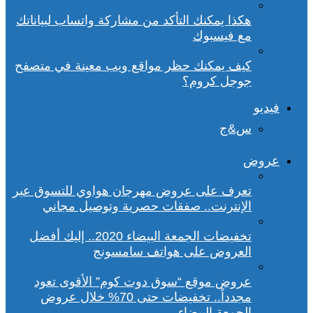
هكذا يمكنك التأكد من مشاركة واتساب لبياناتك
مع فيسبوك
كيف يمكنك حظر مواقع ويب معينة في متصفح
جوجل كروم؟
فيديو
س&ج
عروض
تعرف على عروض مهرجان هواوي للتسوق عبر
الإنترنت.. صفقات حصرية وتوصيل مجاني
تخفيضات الجمعة البيضاء 2020.. إليك أفضل
العروض على هواتف سامسونج
عروض موقع “سوق دوت كوم” الأقوى تعود
مجدداً.. تخفيضات حتى 70% خلال عروض
الجمعة البيضاء