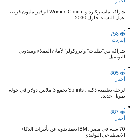
أخبار
شراكة ماستركارد و Women Choice لتوفير مليون فرصة
عمل للنساء بحلول 2030
758
إنترنت
شراكة بين”طلبات” و”تروكولر” لأمان العملاء ومندوبي
التوصيل
805
أخبار
لرحلة تعليمية ذكية.. Sprints تجمع 3 ملايين دولار في جولة
تمويل جديدة
887
أخبار
70 سنة في مصر.. IBM تعقد ندوة عن تأثيرات الذكاء
الاصطناعي التوليدي