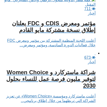
711
أخبار
مؤتمر ومعرض CDIS و FDC يعلنان
إطلاق نسخة مشتركة مايو القادم
أعلنت اللجنة المنظمة المشتركة بين مؤتمر ومعرض FDC
خلال فعاليات الدورة السادسة، ومؤتمر ومعرض...
673
أخبار
شراكة ماستركارد و Women Choice
لتوفير مليون فرصة عمل للنساء بحلول
2030
أعلنت ماستركارد ومؤسسة «Women Choice» عن تعزيز
الشراكة التي تربطهما من خلال إطلاق برنامجي...