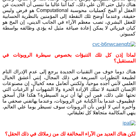
هناك دليل حتى الآن علي ذلك، كما أننا غالبا ما ننسى أن الحديث عن
العقل أو المخ كعمليات محوسبة Computational هو فرض وليس
حقيقة، وعندما أوضح تلك النقطة إلى المؤمنين بالنظرية الحسابية
للعقل البشري، تصب معظم الآراء في الجانب الديني، إن المخ هو
كيان فيزيائي لا يمكن إعادة صياغة مثيل له يؤدي وظائفه بواسطة
كمبيوتر.
لماذا إذن كل تلك التنبؤات بخصوص سيطرة الروبوتات في
المستقبل؟
هناك دوما خوف من التقنيات الجديدة يرجع إلى عدم الإدراك التام
لطبيعة التطورات السريعة في ذلك المجال، إنني أعشق الخيال
العلمي لأنني أجده موحيا، ولكنني أتعامل معه كخيال، إن مصنوعات
الإنسان التقنية لا تملك الإرادة الحرة ولا الشهوات أو الرغبات التي
تحثها على ذلك، فمن أين لها أن تريد السيطرة؟ هكذا قال أسحق
عظيموف عندما بدأ الكتابة عن الروبوتات، وعندما يهاتفني صحفي ما
وأخبره أنني لا أؤمن بأن الروبوتات سوف تسيطر يوما علي العالم،
ينهي المكالمة متجاهلا كل تعليقاتي.
لكن هناك العديد من الآراء المخالفة لك من زملائك في ذلك الحقل؟