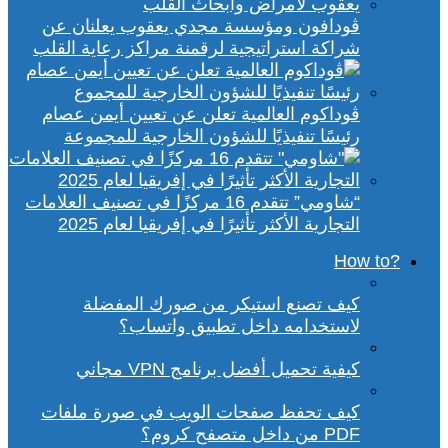
ڤودافون ومؤسسة مجدي يعقوب يعلنان عن
شراكة استراتيجية لرقمنة مراكز رعاية القلب
ڤوداكوم العالمية تعلن عن تعيين أيمن عصام
رئيسًا تنفيذيًا للشؤون الخارجية للمجموعة
“شاومي” تتقدم 16 مركزًا في تصنيف العلامات
التجارية الأكثر تأثيرًا في إفريقيا لعام 2025
?How to
كيف تصنع استيكر من صورك المفضلة
لاستخدامه داخل تطبيق واتساب؟
كيفية تحميل أفضل برنامج VPN مجاني
كيف تحفظ صفحات الويب في صورة ملفات
PDF من داخل متصفح كروم؟