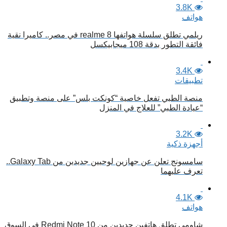
3.8K
هواتف
ريلمي تطلق سلسلة هواتفها realme 8 في مصر.. كاميرا نقية
فائقة التطور بدقة 108 ميجابيكسل
3.4K
تطبيقات
منصة الطبي تفعل خاصية “كونكت بلس” على منصة وتطبيق
“عيادة الطبي” للعلاج في المنزل
3.2K
أجهزة ذكية
سامسونج تعلن عن جهازين لوحيين جديدين من Galaxy Tab..
تعرف عليهما
4.1K
هواتف
شاومي تطلق هاتفين جديدين من Redmi Note 10 في السوق