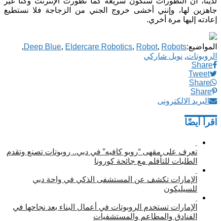
لدينا، أن التطورات ستكون سريعة كما تطورت الإنترنت وكنا غير
جاهزين لها، وإنني أخشى خروج الجني من الزجاجة فلا نستطيع
إعادته إليها مرة أخري.
المواضيع:
Robots
,
Robot
,
Eldercare Robotics
,
Deep Blue
,
الروبوتات
,
نويل شاركي
Share
Tweet
Share
Share
البريد الالكترونى
اقرأ أيضًا
تعرف على مقهى “روبو كافيه” في دبي.. روبوتات تصنع وتقدم
الطلبات للتأقلم مع جائحة كورونا
الإمارات تكشف عن المستشفى الذكي في واحة دبي
للسيليكون
الإمارات تستخدم الروبوتات في أعمال البناء بعد نجاحها في
الفنادق والمطاعم والمستشفيات