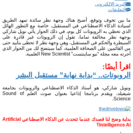
البريد الالكترونى
التعليقات
ما بين تخوف وتوقع، أصبح هناك وجهة نظر سائدة تمهد الطريق
لسيادة الذكاء الاصطناعي في المستقبل، خاصة مع التطور الهائل
الذي تحظي به الروبوتات كل يوم، في ذلك الحوار يأتي نويل شاركي
بوجهة نظر مخالفة تماما، تقول إن الروبوتات غير قادرة على
السيطرة والحكم في المستقبل، وهي وجهة نظر لا تحظى بتأييد حتى
من القائمين على الصحافة العلمية، كما سيتضح لك من الحوار الذي
أجرته معه مجلة “نيو ساينتست” New Scientist العلمية.
اقرأ أيضًا:
الروبوتات.. “بداية نهاية” مستقبل البشر
ونويل شاركي، هو أستاذ الذكاء الاصطناعي والروبوتات بجامعة
شيفيلد، ويقدم برنامجا إذاعيا بعنوان صوت العلم Sound of
Science.
بداية وضح لنا قصدك عندما تتحدث عن الذكاء الاصطناعي Artificial
Intelligence AI؟