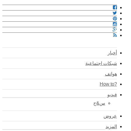
أخبار
شبكات اجتماعية
هواتف
?How to
فيديو
س&ج
عروض
المزيد