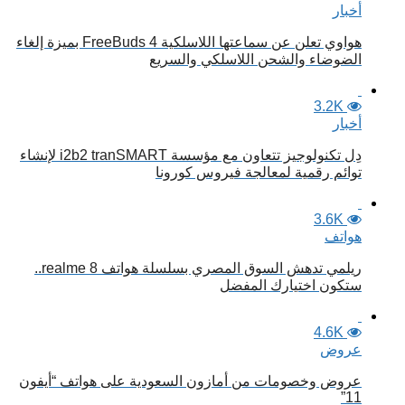
أخبار
هواوي تعلن عن سماعتها اللاسلكية FreeBuds 4 بميزة إلغاء
الضوضاء والشحن اللاسلكي والسريع
3.2K
أخبار
دِل تكنولوجيز تتعاون مع مؤسسة i2b2 tranSMART لإنشاء
توائم رقمية لمعالجة فيروس كورونا
3.6K
هواتف
ريلمي تدهش السوق المصري بسلسلة هواتف realme 8..
ستكون اختيارك المفضل
4.6K
عروض
عروض وخصومات من أمازون السعودية على هواتف “أيفون
11”