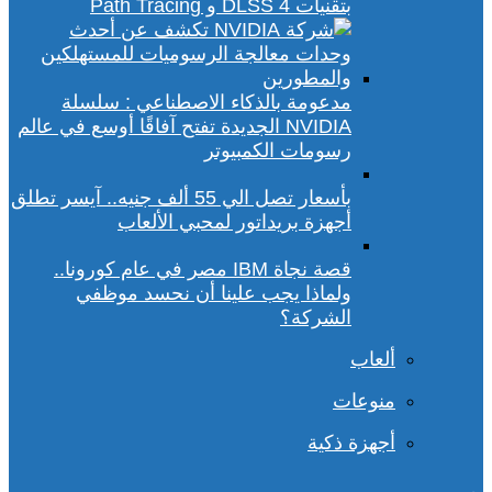
بتقنيات DLSS 4 و Path Tracing
مدعومة بالذكاء الاصطناعي : سلسلة
NVIDIA الجديدة تفتح آفاقًا أوسع في عالم
رسومات الكمبيوتر
بأسعار تصل الي 55 ألف جنيه.. آيسر تطلق
أجهزة بريداتور لمحبي الألعاب
قصة نجاة IBM مصر في عام كورونا..
ولماذا يجب علينا أن نحسد موظفي
الشركة؟
ألعاب
منوعات
أجهزة ذكية