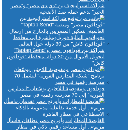
شراكة استراتيجية بين “دي دي مصر” و”مصر
الخير” لدعم حملة صك الأضحية
شراكة بين ڤودافون مصر و”Taptap Send”
لتحويل الأموال من 30 دولة لمحفظة “فودافون
كاش”
فودافون ومفوضية اللاجئين يوسّعان “المدارس
الفورية” إلى 70 مدرسة رقمية في مصر
القابضة للمطارات وأورنچ مصر تطلقان «اسأل
مريم».. أول مساعد رقمي ذكي في مطار