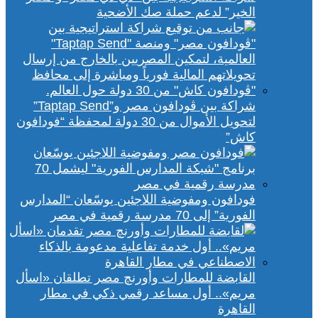
الخير” لدعم حملة صك الأضحية
شراكة بين ڤودافون مصر و”Taptap Send”
لتحويل الأموال من 30 دولة لمحفظة “فودافون
كاش”
فودافون ومفوضية اللاجئين يوسّعان “المدارس
الفورية” إلى 70 مدرسة رقمية في مصر
القابضة للمطارات وأورنچ مصر تطلقان «اسأل
مريم».. أول مساعد رقمي ذكي في مطار
القاهرة