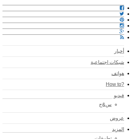
أخبار
شبكات اجتماعية
هواتف
?How to
فيديو
س&ج
عروض
المزيد
تطبيقات