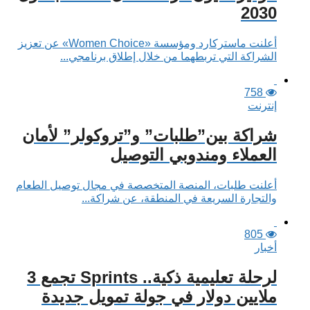
2030
أعلنت ماستركارد ومؤسسة «Women Choice» عن تعزيز
الشراكة التي تربطهما من خلال إطلاق برنامجي...
758
إنترنت
شراكة بين”طلبات” و”تروكولر” لأمان
العملاء ومندوبي التوصيل
أعلنت طلبات، المنصة المتخصصة في مجال توصيل الطعام
والتجارة السريعة في المنطقة، عن شراكة...
805
أخبار
لرحلة تعليمية ذكية.. Sprints تجمع 3
ملايين دولار في جولة تمويل جديدة