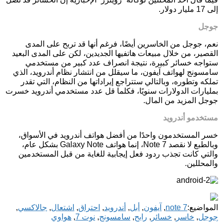
إلى 17 مليار دولار.
جوجل
نعم، جوجل من الخاسرين أيضًا، فرغم أنها قد تربح على المدى
القصير، من خلال مبيعات هاتفيها الجديدين، لكن على المدى البعيد
ستواجه خسائر كبيرة، نتيجة انصراف عدد كبير من مستخدمي
سامسونج لهواتف آيفون، ما سيقلل من انتشار نظام أندرويد، الذي
تملكه وتطوره، وبالتالي ستتراجع إيراداتها من النظام، التي تقدر
بمليارات الدولارات سنويًا، فكلما قل عدد مستخدمي أندرويد خسرت
جوجل المزيد من المال.
مستخدمو أندرويد
خسر المستخدمون واحدًا من أفضل هواتف أندرويد في الأسواق،
وبالطبع لا نقصد Note 7، إنما هواتف Galaxy Note بشكل عام،
والتي كانت تجذب ردود فعل إيجابية للغاية من قبل المستخدمين
والمحللين.
المواضيع:
note 7
,
آيفون
,
أبل
,
أندرويد
,
احتراق
,
اشتعال
,
جالاكسي
,
جوجل
,
خاسر
,
خسائر
,
رابح
,
سامسونج
,
نوت 7
,
هواوي