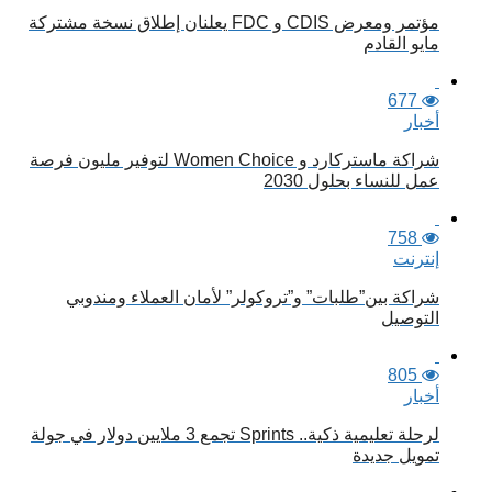
مؤتمر ومعرض CDIS و FDC يعلنان إطلاق نسخة مشتركة
مايو القادم
677
أخبار
شراكة ماستركارد و Women Choice لتوفير مليون فرصة
عمل للنساء بحلول 2030
758
إنترنت
شراكة بين”طلبات” و”تروكولر” لأمان العملاء ومندوبي
التوصيل
805
أخبار
لرحلة تعليمية ذكية.. Sprints تجمع 3 ملايين دولار في جولة
تمويل جديدة