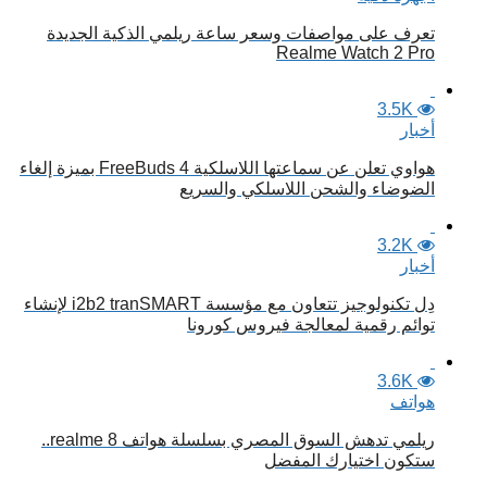
تعرف على مواصفات وسعر ساعة ريلمي الذكية الجديدة
Realme Watch 2 Pro
3.5K
أخبار
هواوي تعلن عن سماعتها اللاسلكية FreeBuds 4 بميزة إلغاء
الضوضاء والشحن اللاسلكي والسريع
3.2K
أخبار
دِل تكنولوجيز تتعاون مع مؤسسة i2b2 tranSMART لإنشاء
توائم رقمية لمعالجة فيروس كورونا
3.6K
هواتف
ريلمي تدهش السوق المصري بسلسلة هواتف realme 8..
ستكون اختيارك المفضل