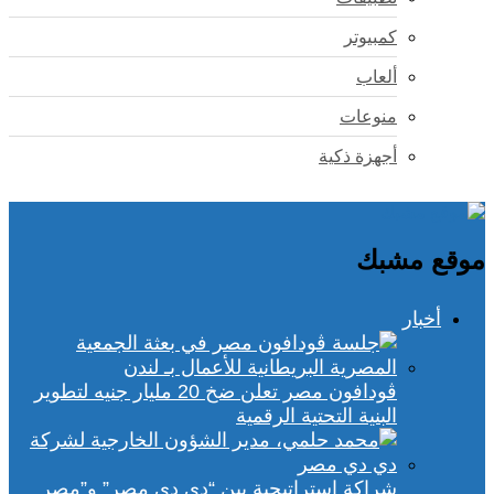
كمبيوتر
ألعاب
منوعات
أجهزة ذكية
موقع مشبك
أخبار
ڤودافون مصر تعلن ضخ 20 مليار جنيه لتطوير
البنية التحتية الرقمية
شراكة استراتيجية بين “دي دي مصر” و”مصر