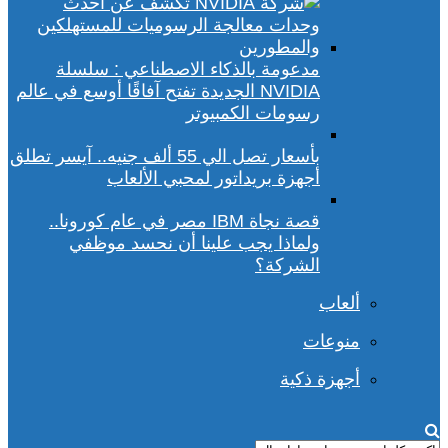
مدعومة بالذكاء الاصطناعي : سلسلة
NVIDIA الجديدة تفتح آفاقًا أوسع في عالم
رسومات الكمبيوتر
بأسعار تصل الي 55 ألف جنيه.. آيسر تطلق
أجهزة بريداتور لمحبي الألعاب
قصة نجاة IBM مصر في عام كورونا..
ولماذا يجب علينا أن نحسد موظفي
الشركة؟
ألعاب
منوعات
أجهزة ذكية