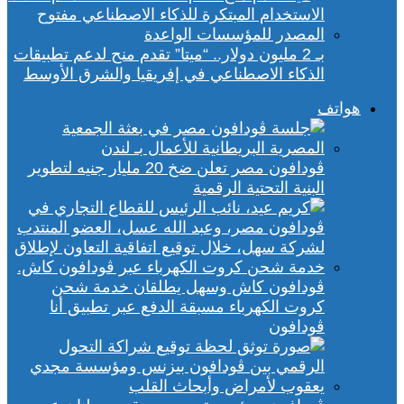
بـ 2 مليون دولار.. “ميتا” تقدم منح لدعم تطبيقات
الذكاء الاصطناعي في إفريقيا والشرق الأوسط
هواتف
ڤودافون مصر تعلن ضخ 20 مليار جنيه لتطوير
البنية التحتية الرقمية
ڤودافون كاش وسهل يطلقان خدمة شحن
كروت الكهرباء مسبقة الدفع عبر تطبيق أنا
ڤودافون