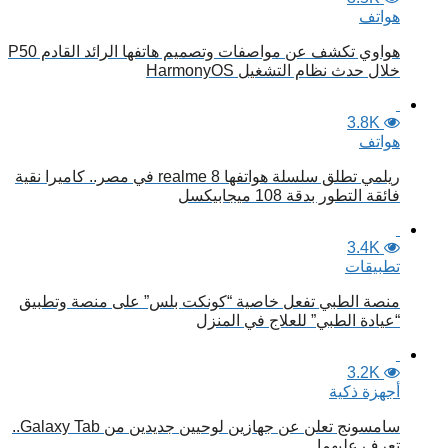
هواتف
هواوي تكشف عن مواصفات وتصميم هاتفها الرائد القادم P50
خلال حدث نظام التشغيل HarmonyOS
3.8K
هواتف
ريلمي تطلق سلسلة هواتفها realme 8 في مصر.. كاميرا نقية
فائقة التطور بدقة 108 ميجابيكسل
3.4K
تطبيقات
منصة الطبي تفعل خاصية “كونكت بلس” على منصة وتطبيق
“عيادة الطبي” للعلاج في المنزل
3.2K
أجهزة ذكية
سامسونج تعلن عن جهازين لوحيين جديدين من Galaxy Tab..
تعرف عليهما