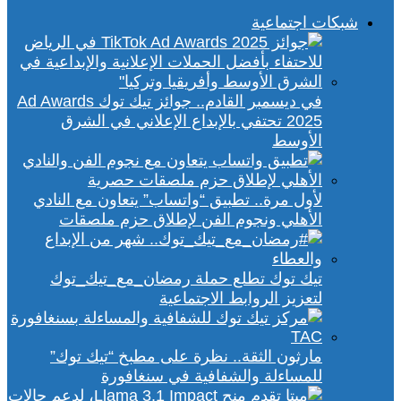
شبكات اجتماعية
في ديسمبر القادم.. جوائز تيك توك Ad Awards
2025 تحتفي بالإبداع الإعلاني في الشرق
الأوسط
لأول مرة.. تطبيق “واتساب” يتعاون مع النادي
الأهلي ونجوم الفن لإطلاق حزم ملصقات
تيك توك تطلع حملة رمضان_مع_تيك_توك
لتعزيز الروابط الاجتماعية
مارثون الثقة.. نظرة على مطبخ “تيك توك”
للمساءلة والشفافية في سنغافورة