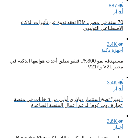
887
أخبار
70 سنة في مصر.. IBM تعقد ندوة عن تأثيرات الذكاء
الاصطناعي التوليدي
3.4K
أجهزة ذكية
مستهدفه نمو 300%.. فيفو تطلق أحدث هواتفها الذكية في
مصر V21 وV21e
3.4K
أخبار
“أوپنر” تضخ استثمار دولاري أولي من ٦ خانات في منصة
“تجارة دوت كوم” لدعم أعمال المنصة الصاعدة
3.6K
أخبار
سامسونج تعلن عن المكنسة اللاسلكية Bespoke Slim..