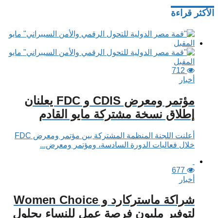
الأكثر قراءة
712
أخبار
مؤتمر ومعرض CDIS و FDC يعلنان
إطلاق نسخة مشتركة مايو القادم
أعلنت اللجنة المنظمة المشتركة بين مؤتمر ومعرض FDC
خلال فعاليات الدورة السادسة، ومؤتمر ومعرض...
677
أخبار
شراكة ماستركارد و Women Choice
لتوفير مليون فرصة عمل للنساء بحلول