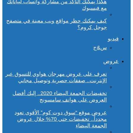
هكذا يمكنك التأكد من مشاركة واتساب لبياناتك
مع فيسبوك
كيف يمكنك حظر مواقع ويب معينة في متصفح
جوجل كروم؟
فيديو
س&ج
عروض
تعرف على عروض مهرجان هواوي للتسوق عبر
الإنترنت.. صفقات حصرية وتوصيل مجاني
تخفيضات الجمعة البيضاء 2020.. إليك أفضل
العروض على هواتف سامسونج
عروض موقع “سوق دوت كوم” الأقوى تعود
مجدداً.. تخفيضات حتى 70% خلال عروض
الجمعة البيضاء