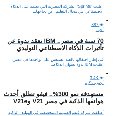
أعلنت “Sprints” الشركة المصرية التي تعتمد على الذكاء
الاصطناعي في مجال التعليم، عن نجاحها...
887
أخبار
70 سنة في مصر.. IBM تعقد ندوة عن
تأثيرات الذكاء الاصطناعي التوليدي
في إطار احتفالها بالعيد السبعين على تواجدها في مصر،
عقدت IBM ندوة بعنوان الذكاء...
3.4K
أجهزة ذكية
مستهدفه نمو 300%.. فيفو تطلق أحدث
هواتفها الذكية في مصر V21 وV21e
أطلقت شركة فيفو الصينية المتخصصة في الهواتف الذكية