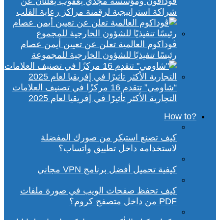
ڤودافون ومؤسسة مجدي يعقوب يعلنان عن
شراكة استراتيجية لرقمنة مراكز رعاية القلب
ڤوداكوم العالمية تعلن عن تعيين أيمن عصام
رئيسًا تنفيذيًا للشؤون الخارجية للمجموعة
“شاومي” تتقدم 16 مركزًا في تصنيف العلامات
التجارية الأكثر تأثيرًا في إفريقيا لعام 2025
?How to
كيف تصنع استيكر من صورك المفضلة
لاستخدامه داخل تطبيق واتساب؟
كيفية تحميل أفضل برنامج VPN مجاني
كيف تحفظ صفحات الويب في صورة ملفات
PDF من داخل متصفح كروم؟