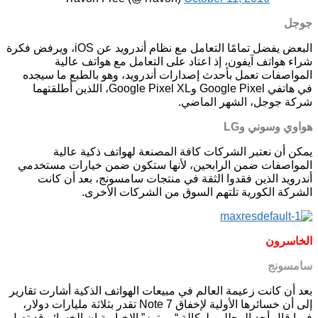
جوجل
البعض يفضل تمامًا التعامل مع نظام أندرويد عن iOS، ويرفض فكرة
شراء هواتف آيفون، إذ اعتاد على التعامل مع هواتف عالية
المواصفات تعمل بأحدث إصدارات أندرويد، وهو بالطبع ما سيجده
في هاتفي Google Pixel وGoogle Pixel XL، اللذين أطلقتهما
شركة جوجل، الشهر الماضي.
هواوي وسوني وLG
يمكن أن نعتبر الشركات كافة المصنعة لهواتف ذكية عالية
المواصفات ضمن الرابحين، لأنها ستكون ضمن خيارات مستخدمي
أندرويد الذين فقدوا الثقة في منتجات سامسونج، بعد أن كانت
الشركة الكورية تلتهم السوق من الشركات الأخرى.
الخاسرون
سامسونج
بعد أن كانت زعيمة العالم في مبيعات الهواتف الذكية أشارت تقارير
إلى أن خسائرها الأولية لإخفاق Note 7 تقدر بثلاثة مليارات دولار،
فيما قال أحد المحللين لوكالة “رويترز” الإخبارية إن الخسائر قد تصل