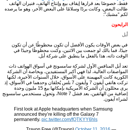
فقط، خصوصًا بعد قرارها إيقاف بيع وإنتاج الهاتف، فنيران الهاتف
طالت البعض، وكانت بردًا وسلامًا على البعض الآخر، وهو ما يرصده
لكم “مشبك”:
الرابحون
أبل
في بعض الأوقات يكون الأفضل أن تكون محظوطًا عن أن تكون
جيدًا، فما بالك لو جمعت بين الاثنين، وكنت محظوظًا وجيدًا في
الوقت ذاته، هذا بالفعل ما ينطبق على شركة أبل.
تعد أبل المنافس الأول لشركة سامسونج في أسواق الهواتف ذات
المواصفات العالية، لذا فهي أكبر المستفيدين، وبخاصة أن الشركة
الكورية كانت المهيمنة على الأسواق، خلال السنوات الأخيرة، لكنها
تركت هاتفي آيفون 7 وآيفون 7 بلس يُحلقان وحدهما في الأسواق، إذ
يرى محللون أن الشركة الأمريكية بإمكانها بيع 15 مليون وحدة
إضافية من الهاتفين، بعد فشل Note 7، وتحول مستخدمي سامسونج
لشراء آيفون.
First look at Apple headquarters when Samsung
announced they’re killing off the Galaxy 7
permanently.
pic.twitter.com/fQTKYY6hls
October 11, 2016
— Travon Free (@Travon)